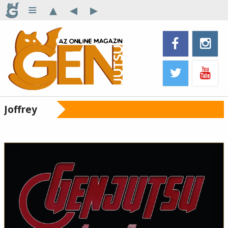
≡
▴
◂
▸
Joffrey