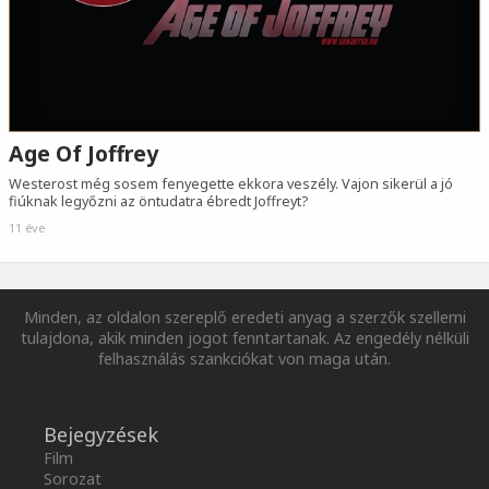
Age Of Joffrey
Westerost még sosem fenyegette ekkora veszély. Vajon sikerül a jó
fiúknak legyőzni az öntudatra ébredt Joffreyt?
11 éve
Minden, az oldalon szereplő eredeti anyag a szerzők szellemi
tulajdona, akik minden jogot fenntartanak. Az engedély nélküli
felhasználás szankciókat von maga után.
Bejegyzések
Film
Sorozat