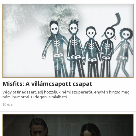
Misfits: A villámcsapott csapat
Végy öt tinédzsert, adj hozzájuk némi szupererőt, enyhén hintsd meg
némi humorral. Hidegen is tálalható.
10 éve