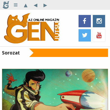
≡
▴
◂
▸
Sorozat