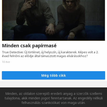
Minden csak papírmasé
True Detective: Új történet, új helyszín, új karakterek. Képes volt a 2.
évad felnőni az elődje által támasztott magas elvárásokhoz?
10 éve
Még több cikk
Minden, az oldalon szereplő eredeti anyag a szerzők szellemi
tulajdona, akik minden jogot fenntartanak. Az engedély nélküli
felhasználás szankciókat von maga után.