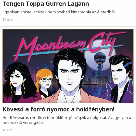
Tengen Toppa Gurren Lagann
Egy olyan anime, aminek nem szabad kimaradnia az életedből!
10 éve
Kövesd a forró nyomot a holdfényben!
Holdfényváros rendőrei tündöklően jól végzik a dolgukat. Avagy ilyen a
neonszínű vérengzés!
10 éve