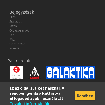
Bejegyzések
Film
Sorozat
Játék
Olvasósarok
JAK
Mix
GenComic
Kreatív
Partnereink
Ez az oldal sütiket használ. A
rendben gombra kattintva
Rendben
elfogadod azok használatát.
További információk