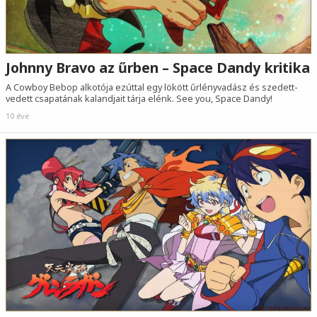
Johnny Bravo az űrben – Space Dandy kritika
A Cowboy Bebop alkotója ezúttal egy lökött űrlényvadász és szedett-
vedett csapatának kalandjait tárja elénk. See you, Space Dandy!
10 éve