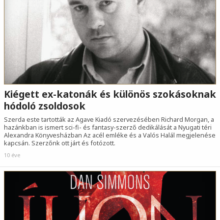
Kiégett ex-katonák és különös szokásoknak
hódoló zsoldosok
Szerda este tartották az Agave Kiadó szervezésében Richard Morgan, a
hazánkban is ismert sci-fi- és fantasy-szerző dedikálását a Nyugati téri
Alexandra Könyvesházban Az acél emléke és a Valós Halál megjelenése
kapcsán. Szerzőnk ott járt és fotózott.
10 éve