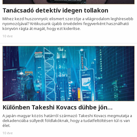
Tanácsadó detektív idegen tollakon
Mihez kezd huszonnyolc elismert szerzője a világirodalom leghíresebb
nyomozójával? Kritikusunk újabb önvédelmi fegyverként használható
könyvön rágta át magát, hogy ezt kiderítse.
10 éve
Különben Takeshi Kovacs dühbe jön…
A japán-magyar közös határról származó Takeshi Kovacs megmutatja a
dekadenciába süllyedt földlakóknak, hogy a tudatfeltöltésen túl is van
élet.
10 éve