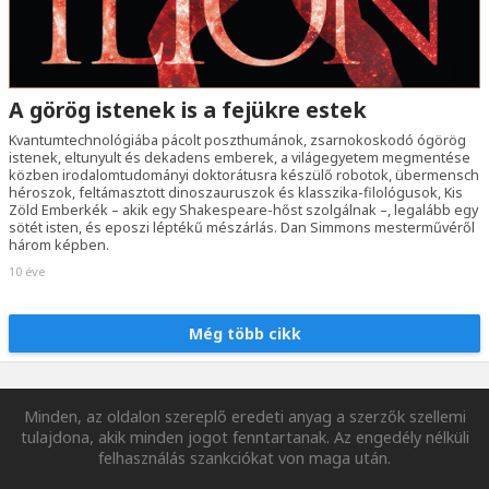
A görög istenek is a fejükre estek
Kvantumtechnológiába pácolt poszthumánok, zsarnokoskodó ógörög
istenek, eltunyult és dekadens emberek, a világegyetem megmentése
közben irodalomtudományi doktorátusra készülő robotok, übermensch
héroszok, feltámasztott dinoszauruszok és klasszika-filológusok, Kis
Zöld Emberkék – akik egy Shakespeare-hőst szolgálnak –, legalább egy
sötét isten, és eposzi léptékű mészárlás. Dan Simmons mesterművéről
három képben.
10 éve
Még több cikk
Minden, az oldalon szereplő eredeti anyag a szerzők szellemi
tulajdona, akik minden jogot fenntartanak. Az engedély nélküli
felhasználás szankciókat von maga után.