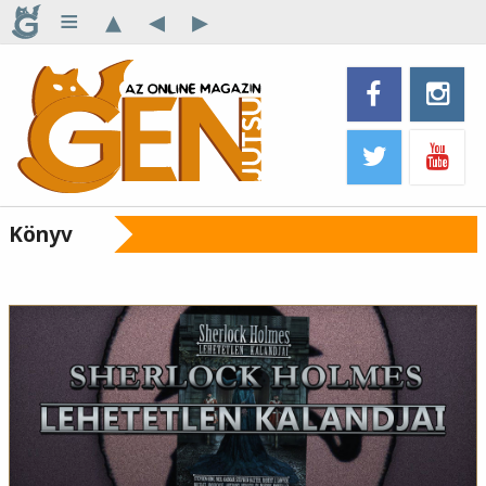
≡
▴
◂
▸
Könyv