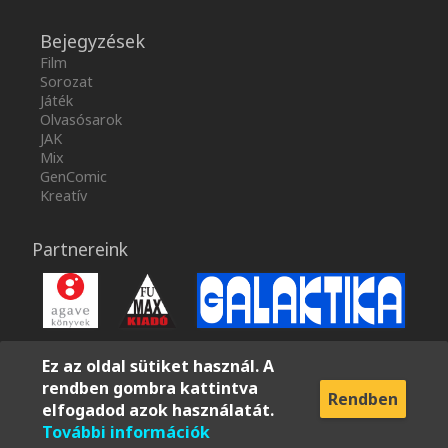
Bejegyzések
Film
Sorozat
Játék
Olvasósarok
JAK
Mix
GenComic
Kreatív
Partnereink
Ez az oldal sütiket használ. A
rendben gombra kattintva
Rendben
elfogadod azok használatát.
További információk
Adatvédelem
Impresszum
Felhasználási feltételek