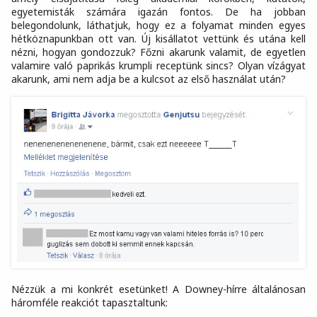
egyetemisták számára igazán fontos. De ha jobban
belegondolunk, láthatjuk, hogy ez a folyamat minden egyes
hétköznapunkban ott van. Új kisállatot vettünk és utána kell
nézni, hogyan gondozzuk? Főzni akarunk valamit, de egyetlen
valamire való paprikás krumpli receptünk sincs? Olyan vízágyat
akarunk, ami nem adja be a kulcsot az első használat után?
Nézzük a mi konkrét esetünket! A Downey-hírre általánosan
háromféle reakciót tapasztaltunk: