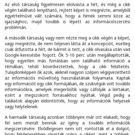
Az első társaság figyelmesen elolvasta a hírt, és még a cikk
végén található lenyitható, rejtett képet is megnézte, amelyből
egyértelművé vált számára, hogy a hírnek semmi köze az
igazsághoz, majd tovább is lépett az információszerzési
problémán.
A második társaság vagy nem nézte meg a cikk végén a képet,
vagy megnézte, de nem teljesen látta át a koncepciót, esetleg
csak átfutotta a hírt, de bármit is tett, a cikk olvasása után vad
Google-keresésbe fogott. Ők 5-10 perc után megállapították,
hogy egyetlen más forrásban sem található információ a
témában, tehát következtettek, hogy a cikk felültetés.
Tulajdonképpen ők azok, akiknél nagyon szépen végigvezethető
az információs műveltség használatának folyamata. Kaptak
egy információt egy cikk formájában, de szükségük volt további
információkra, amelyek megerősítik vagy cáfolják a leírtakat,
ezért a megszokott forrásaikhoz nyúltak. Végül pedig a
találatok alapján eldöntötték, hogy az információik helyesek
vagy helytelenek.
A harmadik társaság azonban többnyire már ott elakadt, hogy
fel sem merült bennük az igény a további információk
megszerzésére. Elsődlegesen nem ott rontották el a dolgot,
hogy felületesebben olvasták volna a cikket, mint a többiek,