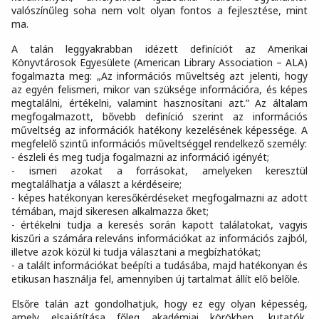
valószínűleg soha nem volt olyan fontos a fejlesztése, mint
ma.
A talán leggyakrabban idézett definíciót az Amerikai
Könyvtárosok Egyesülete (American Library Association – ALA)
fogalmazta meg: „Az információs műveltség azt jelenti, hogy
az egyén felismeri, mikor van szüksége információra, és képes
megtalálni, értékelni, valamint hasznosítani azt.” Az általam
megfogalmazott, bővebb definíció szerint az információs
műveltség az információk hatékony kezelésének képessége. A
megfelelő szintű információs műveltséggel rendelkező személy:
- észleli és meg tudja fogalmazni az információ igényét;
- ismeri azokat a forrásokat, amelyeken keresztül
megtalálhatja a választ a kérdéseire;
- képes hatékonyan keresőkérdéseket megfogalmazni az adott
témában, majd sikeresen alkalmazza őket;
- értékelni tudja a keresés során kapott találatokat, vagyis
kiszűri a számára releváns információkat az információs zajból,
illetve azok közül ki tudja választani a megbízhatókat;
- a talált információkat beépíti a tudásába, majd hatékonyan és
etikusan használja fel, amennyiben új tartalmat állít elő belőle.
Elsőre talán azt gondolhatjuk, hogy ez egy olyan képesség,
amely elsajátítása főleg akadémiai körökben, kutatók,