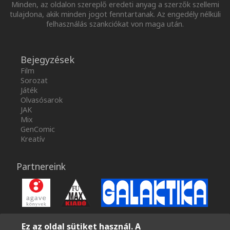
Minden, az oldalon szereplő eredeti anyag a szerzők szellemi
tulajdona, akik minden jogot fenntartanak. Az engedély nélküli
felhasználás szankciókat von maga után.
Bejegyzések
Film
Sorozat
Játék
Olvasósarok
JAK
Mix
GenComic
Kreatív
Partnereink
Ez az oldal sütiket használ. A