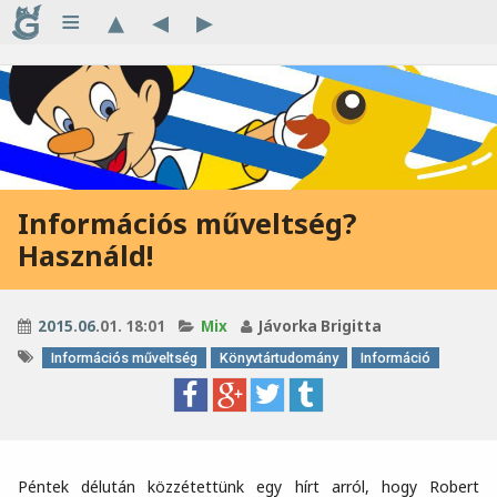
≡
▴
◂
▸
Információs műveltség?
Használd!
2015
.
06
.01. 18:01
Mix
Jávorka Brigitta
Információs műveltség
Könyvtártudomány
Információ
Péntek délután közzétettünk egy hírt arról, hogy Robert