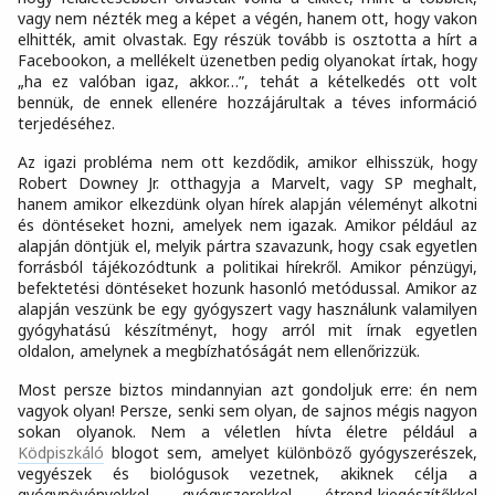
vagy nem nézték meg a képet a végén, hanem ott, hogy vakon
elhitték, amit olvastak. Egy részük tovább is osztotta a hírt a
Facebookon, a mellékelt üzenetben pedig olyanokat írtak, hogy
„ha ez valóban igaz, akkor…”, tehát a kételkedés ott volt
bennük, de ennek ellenére hozzájárultak a téves információ
terjedéséhez.
Az igazi probléma nem ott kezdődik, amikor elhisszük, hogy
Robert Downey Jr. otthagyja a Marvelt, vagy SP meghalt,
hanem amikor elkezdünk olyan hírek alapján véleményt alkotni
és döntéseket hozni, amelyek nem igazak. Amikor például az
alapján döntjük el, melyik pártra szavazunk, hogy csak egyetlen
forrásból tájékozódtunk a politikai hírekről. Amikor pénzügyi,
befektetési döntéseket hozunk hasonló metódussal. Amikor az
alapján veszünk be egy gyógyszert vagy használunk valamilyen
gyógyhatású készítményt, hogy arról mit írnak egyetlen
oldalon, amelynek a megbízhatóságát nem ellenőrizzük.
Most persze biztos mindannyian azt gondoljuk erre: én nem
vagyok olyan! Persze, senki sem olyan, de sajnos mégis nagyon
sokan olyanok. Nem a véletlen hívta életre például a
Ködpiszkáló
blogot sem, amelyet különböző gyógyszerészek,
vegyészek és biológusok vezetnek, akiknek célja a
gyógynövényekkel, gyógyszerekkel, étrend-kiegészítőkkel