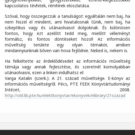
kapcsolatos tévhitek, rémhírek eloszlatása.
Szóval, hogy összegezzük a tanulságot: egyáltalán nem baj, ha
nem hiszel el mindent, ami hivatalosnak tűnik, nem baj, ha
szkeptikus vagy és utánaolvasol dolgoknak. És különösen
fontos, hogy ezt azelőtt tedd meg, mielőtt véleményt
formálsz, és fontos döntéseket hozol! Az információs
műveltség területe egy olyan témakör, amiben
mindannyiunknak bőven van hova fejlődnie. Neked is, nekem is.
Ha felkeltette az érdeklődésedet az információs műveltség
témája vagy annak fejlesztése, és szeretnél komolyabban
utánaolvasni, ezen a linken indulhatsz el:
Varga Katalin (szerk.): A 21. század műveltsége. E-könyv az
információs műveltségről. Pécs, PTE FEEK Könyvtártudományi
Intézet, 2008.
http://old.lib.pte.hu/elektkonyvtar/ekonyvek/elibrary/21szazad