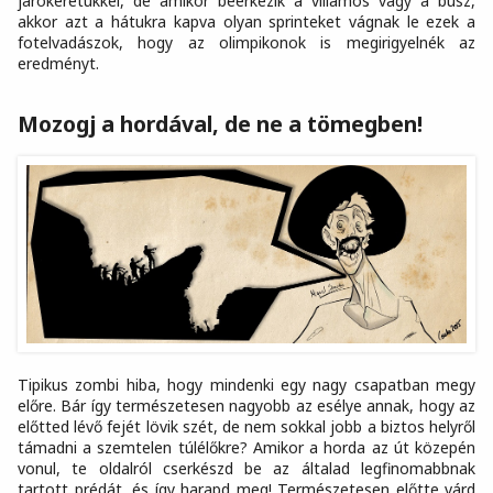
járókeretükkel, de amikor beérkezik a villamos vagy a busz,
akkor azt a hátukra kapva olyan sprinteket vágnak le ezek a
fotelvadászok, hogy az olimpikonok is megirigyelnék az
eredményt.
Mozogj a hordával, de ne a tömegben!
Tipikus zombi hiba, hogy mindenki egy nagy csapatban megy
előre. Bár így természetesen nagyobb az esélye annak, hogy az
előtted lévő fejét lövik szét, de nem sokkal jobb a biztos helyről
támadni a szemtelen túlélőkre? Amikor a horda az út közepén
vonul, te oldalról cserkészd be az általad legfinomabbnak
tartott prédát, és így harapd meg! Természetesen előtte várd