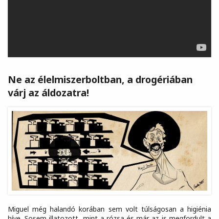
Ne az élelmiszerboltban, a drogériában
várj az áldozatra!
Miguel még halandó korában sem volt túlságosan a higiénia
híve. Sosem illatozott, mint a rózsa és már az is megfordult a