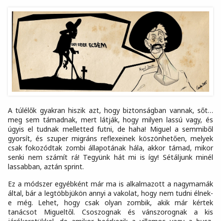
A túlélők gyakran hiszik azt, hogy biztonságban vannak, sőt…
meg sem támadnak, mert látják, hogy milyen lassú vagy, és
úgyis el tudnak melletted futni, de haha! Miguel a semmiből
gyorsít, és szuper migráns reflexeinek köszönhetően, melyek
csak fokozódtak zombi állapotának hála, akkor támad, mikor
senki nem számít rá! Tegyünk hát mi is így! Sétáljunk minél
lassabban, aztán sprint.
Ez a módszer egyébként már ma is alkalmazott a nagymamák
által, bár a legtöbbjükön annyi a vakolat, hogy nem tudni élnek-
e még. Lehet, hogy csak olyan zombik, akik már kértek
tanácsot Migueltől. Csoszognak és vánszorognak a kis