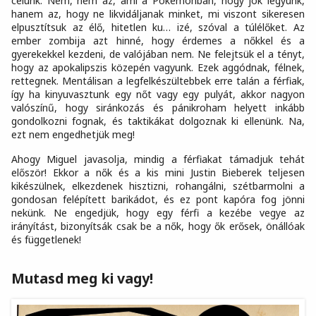
célunk. Nem, nem az, ami a Pokémonban, hogy jók legyünk,
hanem az, hogy ne likvidáljanak minket, mi viszont sikeresen
elpusztítsuk az élő, hitetlen ku… izé, szóval a túlélőket. Az
ember zombija azt hinné, hogy érdemes a nőkkel és a
gyerekekkel kezdeni, de valójában nem. Ne felejtsük el a tényt,
hogy az apokalipszis közepén vagyunk. Ezek aggódnak, félnek,
rettegnek. Mentálisan a legfelkészültebbek erre talán a férfiak,
így ha kinyuvasztunk egy nőt vagy egy pulyát, akkor nagyon
valószínű, hogy siránkozás és pánikroham helyett inkább
gondolkozni fognak, és taktikákat dolgoznak ki ellenünk. Na,
ezt nem engedhetjük meg!
Ahogy Miguel javasolja, mindig a férfiakat támadjuk tehát
először! Ekkor a nők és a kis mini Justin Bieberek teljesen
kikészülnek, elkezdenek hisztizni, rohangálni, szétbarmolni a
gondosan felépített barikádot, és ez pont kapóra fog jönni
nekünk. Ne engedjük, hogy egy férfi a kezébe vegye az
irányítást, bizonyítsák csak be a nők, hogy ők erősek, önállóak
és függetlenek!
Mutasd meg ki vagy!