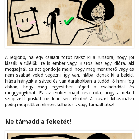
A legjobb, ha egy családi fotót raksz ki a ruhádra, hogy jól
lássák a túlélők, te is ember vagy. Biztos lesz egy idióta, aki
megsajnál, és azt gondolja majd, hogy még menthető vagy és
nem szabad veled végezni. Így van, hiába lógnak ki a beleid,
hiába hiányzik a szíved és van darabokban a tüdőd, ő hinni fog
abban, hogy még egyesíthet téged a családoddal és
meggyógyíthat. Ez az ember majd tesz róla, hogy a neked
szegezett puskát ne lehessen elsütni! A zavart kihasználva
pedig még időben elmenekülhetsz… vagy támadhatsz!
Ne támadd a feketét!