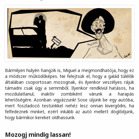
Bármilyen hülyén hangzik is, Miguel a megmondhatója, hogy ez
a módszer működőképes. Ne felejtsük el, hogy a galád túlélők
általában csoportosan mozognak, és ilyenkor veszélyes rájuk
támadni csak úgy a semmiből. Ilyenkor rendkívül hatásos, ha
mozdulatlanul, inaktív zombiként várunk a harapás
lehetőségére. Azonban vigyázzunk! Sose üljünk be egy autóba,
mert foszladozó testünkkel nehéz lesz onnan kivergődni, ha
felfedeznek minket, ezért inkább az autó mellett döglődjünk,
hogy bármikor kereket oldhassunk.
Mozogj mindig lassan!