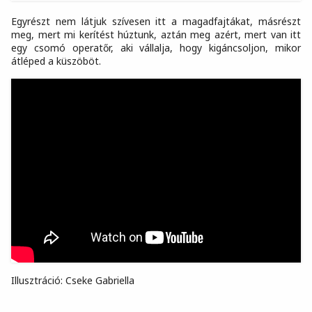
Egyrészt nem látjuk szívesen itt a magadfajtákat, másrészt
meg, mert mi kerítést húztunk, aztán meg azért, mert van itt
egy csomó operatőr, aki vállalja, hogy kigáncsoljon, mikor
átléped a küszöböt.
Illusztráció: Cseke Gabriella