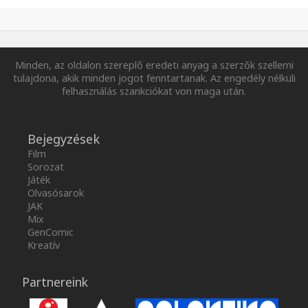
Minden, az oldalon szereplő eredeti anyag a szerzők szellemi
tulajdona, akik minden jogot fenntartanak. Az engedély nélküli
felhasználás szankciókat von maga után.
Bejegyzések
Film
Sorozat
Játék
Olvasósarok
JAK
Mix
GenComic
Kreatív
Partnereink