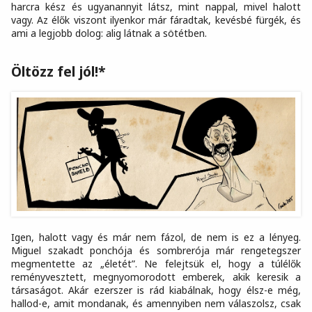
harcra kész és ugyanannyit látsz, mint nappal, mivel halott
vagy. Az élők viszont ilyenkor már fáradtak, kevésbé fürgék, és
ami a legjobb dolog: alig látnak a sötétben.
Öltözz fel jól!*
Igen, halott vagy és már nem fázol, de nem is ez a lényeg.
Miguel szakadt ponchója és sombrerója már rengetegszer
megmentette az „életét”. Ne felejtsük el, hogy a túlélők
reményvesztett, megnyomorodott emberek, akik keresik a
társaságot. Akár ezerszer is rád kiabálnak, hogy élsz-e még,
hallod-e, amit mondanak, és amennyiben nem válaszolsz, csak