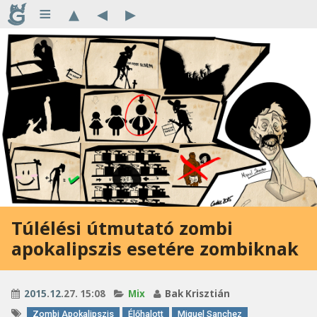
≡
▴
◂
▸
Túlélési útmutató zombi
apokalipszis esetére zombiknak
2015
.
12
.27. 15:08
Mix
Bak Krisztián
Zombi Apokalipszis
Élőhalott
Miguel Sanchez