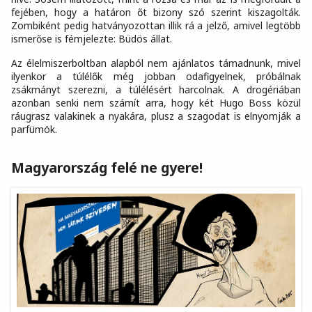
fejében, hogy a határon őt bizony szó szerint kiszagolták.
Zombiként pedig hatványozottan illik rá a jelző, amivel legtöbb
ismerőse is fémjelezte: Büdös állat.
Az élelmiszerboltban alapból nem ajánlatos támadnunk, mivel
ilyenkor a túlélők még jobban odafigyelnek, próbálnak
zsákmányt szerezni, a túlélésért harcolnak. A drogériában
azonban senki nem számít arra, hogy két Hugo Boss közül
ráugrasz valakinek a nyakára, plusz a szagodat is elnyomják a
parfümök.
Magyarország felé ne gyere!