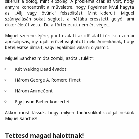
sikerült a dolog, mint előzőleg. A probléma csak az volt, hogy
annyira koncentrált a műveletre, hogy figyelmen kívül hagyta
az: „Állj, vagy lövünk!” felszólítást. Mint kiderült, Miguel
szárnyalásán sokat segített a hátába eresztett golyó, ami
ekkor életét vette. De a történet itt nem ért véget…
Miguel szerencséjére, pont ezalatt az idő alatt tört ki a zombi
apokalipszis, így újult erővel vághatott neki Amerikának, hogy
beteljesítse álmait, vagy legalábbis valami olyasmit.
Miguel Sanchez mióta zombi, azóta „túlélt”:
Két Walking Dead évadot
Három George A. Romero filmet
Három AnimeCont
Egy Justin Bieber koncertet
Akkor most lássuk, hogy milyen tanácsokkal szolgál nekünk
Miguel Sanchez!
Tettesd magad halottnak!