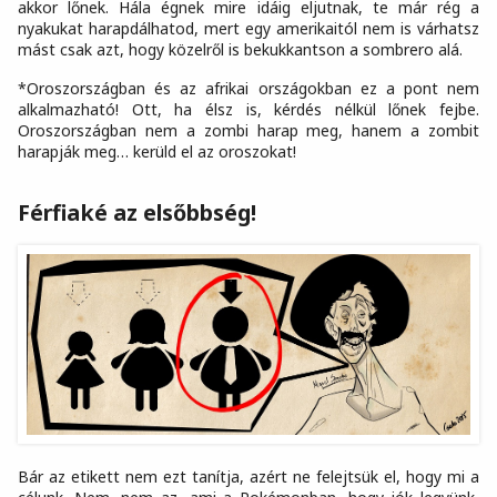
akkor lőnek. Hála égnek mire idáig eljutnak, te már rég a
nyakukat harapdálhatod, mert egy amerikaitól nem is várhatsz
mást csak azt, hogy közelről is bekukkantson a sombrero alá.
*Oroszországban és az afrikai országokban ez a pont nem
alkalmazható! Ott, ha élsz is, kérdés nélkül lőnek fejbe.
Oroszországban nem a zombi harap meg, hanem a zombit
harapják meg… kerüld el az oroszokat!
Férfiaké az elsőbbség!
Bár az etikett nem ezt tanítja, azért ne felejtsük el, hogy mi a