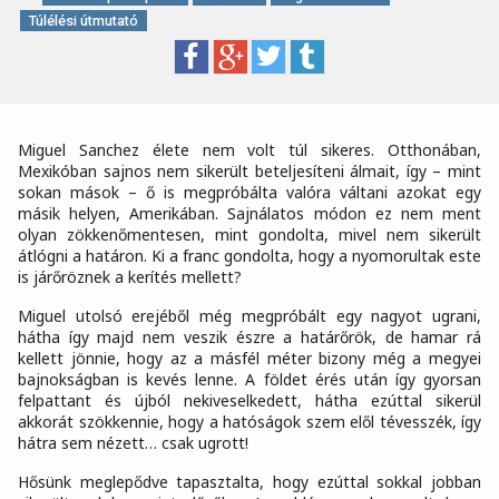
Túlélési útmutató
Miguel Sanchez élete nem volt túl sikeres. Otthonában,
Mexikóban sajnos nem sikerült beteljesíteni álmait, így – mint
sokan mások – ő is megpróbálta valóra váltani azokat egy
másik helyen, Amerikában. Sajnálatos módon ez nem ment
olyan zökkenőmentesen, mint gondolta, mivel nem sikerült
átlógni a határon. Ki a franc gondolta, hogy a nyomorultak este
is járőröznek a kerítés mellett?
Miguel utolsó erejéből még megpróbált egy nagyot ugrani,
hátha így majd nem veszik észre a határőrök, de hamar rá
kellett jönnie, hogy az a másfél méter bizony még a megyei
bajnokságban is kevés lenne. A földet érés után így gyorsan
felpattant és újból nekiveselkedett, hátha ezúttal sikerül
akkorát szökkennie, hogy a hatóságok szem elől tévesszék, így
hátra sem nézett… csak ugrott!
Hősünk meglepődve tapasztalta, hogy ezúttal sokkal jobban