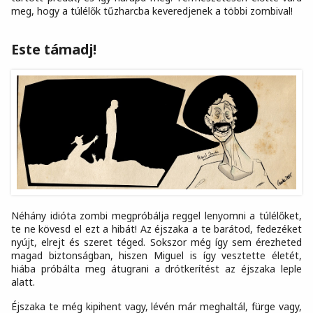
meg, hogy a túlélők tűzharcba keveredjenek a többi zombival!
Este támadj!
Néhány idióta zombi megpróbálja reggel lenyomni a túlélőket,
te ne kövesd el ezt a hibát! Az éjszaka a te barátod, fedezéket
nyújt, elrejt és szeret téged. Sokszor még így sem érezheted
magad biztonságban, hiszen Miguel is így vesztette életét,
hiába próbálta meg átugrani a drótkerítést az éjszaka leple
alatt.
Éjszaka te még kipihent vagy, lévén már meghaltál, fürge vagy,