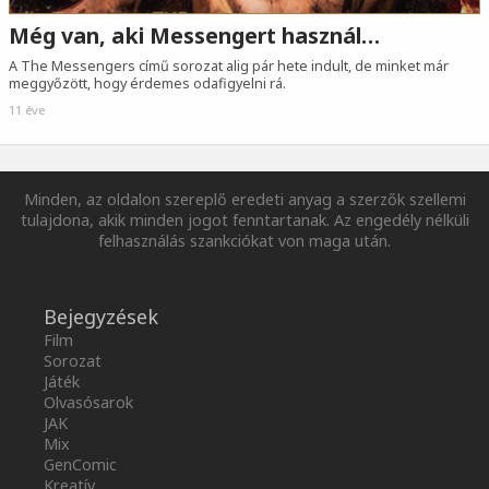
Még van, aki Messengert használ…
A The Messengers című sorozat alig pár hete indult, de minket már
meggyőzött, hogy érdemes odafigyelni rá.
11 éve
Minden, az oldalon szereplő eredeti anyag a szerzők szellemi
tulajdona, akik minden jogot fenntartanak. Az engedély nélküli
felhasználás szankciókat von maga után.
Bejegyzések
Film
Sorozat
Játék
Olvasósarok
JAK
Mix
GenComic
Kreatív