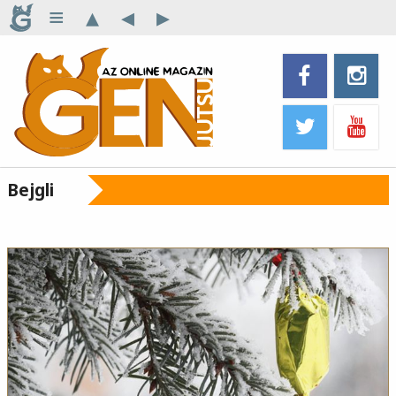
≡
▴
◂
▸
Bejgli