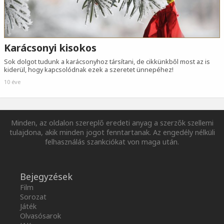
Karácsonyi kisokos
Sok dolgot tudunk a karácsonyhoz társítani, de cikkünkből most az is
kiderül, hogy kapcsolódnak ezek a szeretet ünnepéhez!
10 éve
Minden, az oldalon szereplő eredeti anyag a szerzők szellemi
tulajdona, akik minden jogot fenntartanak. Az engedély nélküli
felhasználás szankciókat von maga után.
Bejegyzések
Film
Sorozat
Játék
Olvasósarok