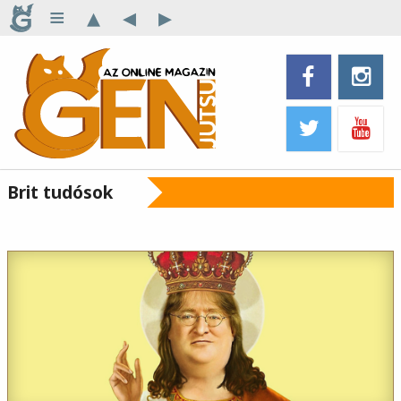
≡
▴
◂
▸
Brit tudósok