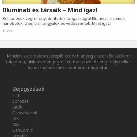
Illuminati és társaik – Mind igaz!
Brit tudósok végre fényt derítettek az igazságra! Illuminati, számok,
nanobotok, chemtrail, angyalok és védőszentek. Mind igaz!
10 éve
Minden, az oldalon szereplő eredeti anyag a szerzők szellemi
tulajdona, akik minden jogot fenntartanak. Az engedély nélküli
felhasználás szankciókat von maga után.
Bejegyzések
Film
Sorozat
Játék
Olvasósarok
JAK
Mix
GenComic
Kreatív