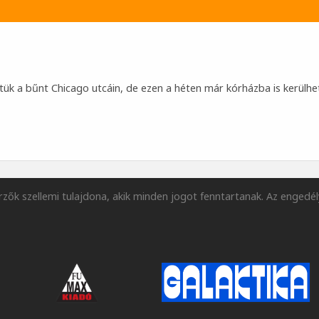
tük a bűnt Chicago utcáin, de ezen a héten már kórházba is kerülhe
zők szellemi tulajdona, akik minden jogot fenntartanak. Az engedél