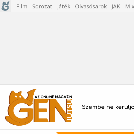
Film
Sorozat
Játék
Olvasósarok
JAK
Mi
Szembe ne kerülj