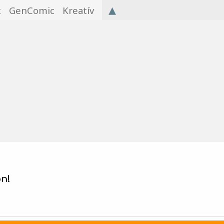
▴
x
GenComic
Kreatív
ön!