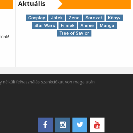
Aktuális
Cosplay
Játék
Zene
Sorozat
Könyv
Star Wars
Filmek
Anime
Manga
Tree of Savior
tünk!
y nélküli felhasználás szankciókat von maga után.