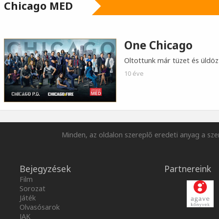
Chicago MED
One Chicago
Oltottunk már tüzet és üldöz
10 éve
Minden, az oldalon szereplő eredeti anyag a szer
Bejegyzések
Partnereink
Film
Sorozat
Játék
Olvasósarok
JAK