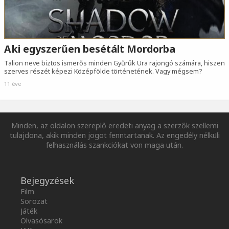
Aki egyszerűen besétált Mordorba
Talion neve biztos ismerős minden Gyűrűk Ura rajongó számára, hiszen
szerves részét képezi Középfölde történetének. Vagy mégsem?
11 éve
Minden, az oldalon szereplő eredeti anyag a szerzők szellemi
tulajdona, akik minden jogot fenntartanak. Az engedély nélküli
felhasználás szankciókat von maga után.
Bejegyzések
Film
Sorozat
Játék
Olvasósarok