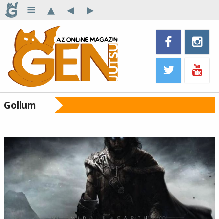
≡
▴
◂
▸
Gollum