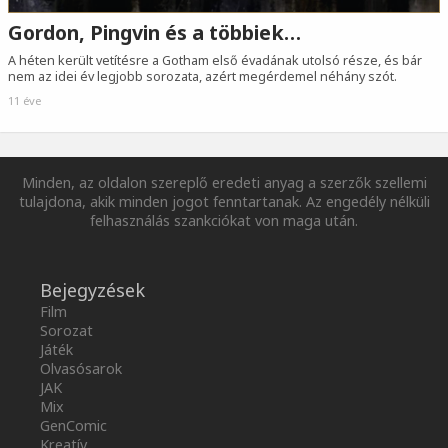
Gordon, Pingvin és a többiek…
A héten került vetítésre a Gotham első évadának utolsó része, és bár
nem az idei év legjobb sorozata, azért megérdemel néhány szót.
11 éve
Minden, az oldalon szereplő eredeti anyag a szerzők szellemi
tulajdona, akik minden jogot fenntartanak. Az engedély nélküli
felhasználás szankciókat von maga után.
Bejegyzések
Film
Sorozat
Játék
Olvasósarok
JAK
Mix
GenComic
Kreatív