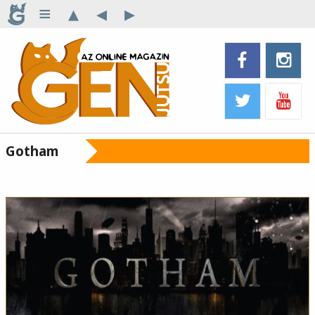
≡
▴
◂
▸
Gotham