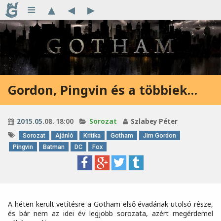
≡
▴
◂
▸
Gordon, Pingvin és a többiek…
2015
.
05
.08. 18:00
Sorozat
Szlabey Péter
Sorozat
Ajánló
Kritika
Gotham
Jim Gordon
Pingvin
Batman
DC
Fox
A héten került vetítésre a Gotham első évadának utolsó része,
és bár nem az idei év legjobb sorozata, azért megérdemel