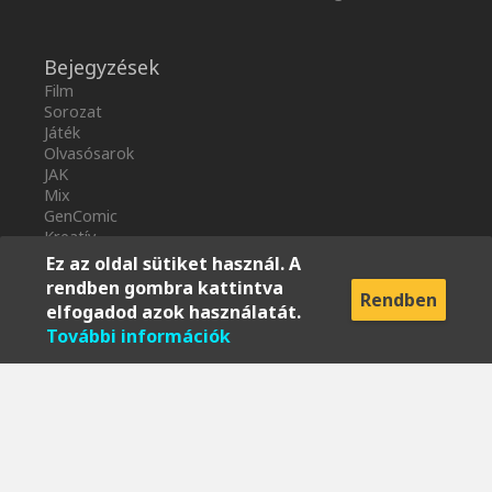
Bejegyzések
Film
Sorozat
Játék
Olvasósarok
JAK
Mix
GenComic
Kreatív
Ez az oldal sütiket használ. A
rendben gombra kattintva
Partnereink
Rendben
elfogadod azok használatát.
További információk