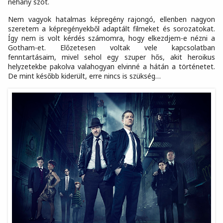
néhány szót.
Nem vagyok hatalmas képregény rajongó, ellenben nagyon
szeretem a képregényekből adaptált filmeket és sorozatokat.
Így nem is volt kérdés számomra, hogy elkezdjem-e nézni a
Gotham-et. Előzetesen voltak vele kapcsolatban
fenntartásaim, mivel sehol egy szuper hős, akit heroikus
helyzetekbe pakolva valahogyan elvinné a hátán a történetet.
De mint később kiderült, erre nincs is szükség…