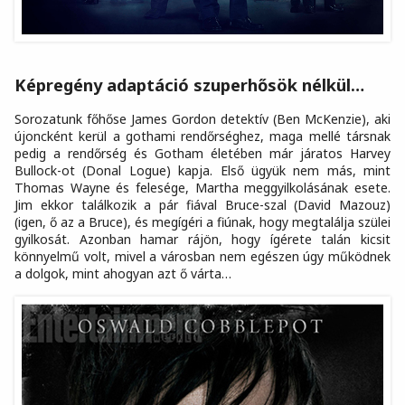
Képregény adaptáció szuperhősök nélkül…
Sorozatunk főhőse James Gordon detektív (Ben McKenzie), aki
újoncként kerül a gothami rendőrséghez, maga mellé társnak
pedig a rendőrség és Gotham életében már járatos Harvey
Bullock-ot (Donal Logue) kapja. Első ügyük nem más, mint
Thomas Wayne és felesége, Martha meggyilkolásának esete.
Jim ekkor találkozik a pár fiával Bruce-szal (David Mazouz)
(igen, ő az a Bruce), és megígéri a fiúnak, hogy megtalálja szülei
gyilkosát. Azonban hamar rájön, hogy ígérete talán kicsit
könnyelmű volt, mivel a városban nem egészen úgy működnek
a dolgok, mint ahogyan azt ő várta…