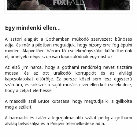
Egy mindenki ellen…
A sztori alapját a Gothamben működő szervezett bűnözés
adja, és már a pilotban megtudjuk, hogy bizony erre fog épülni
minden. Alapvetően három fő cselekményszálat különíthetünk
el, amelyek mégis szorosan kapcsolódnak egymáshoz.
Az első Jim harca, hogy a gothami rendőrség nevét tisztára
mossa, és az ott uralkodó korrupciót és az alvilági
kapcsolatokat eltörölje. Ez persze közel sem lesz egyszerű
számára, és sokszor a saját morális elvei ellen kell cselekednie,
hogy a céljait elérhesse.
A második szál Bruce kutatása, hogy megtudja ki is gyilkolta
meg a szüleit.
A harmadik és talán a legizgalmasabb szálat pedig a gothami
alvilág belviszálya és a Pingvin felemelkedése adja.