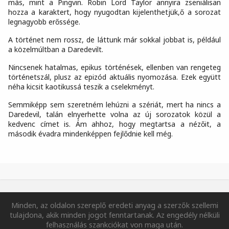
más, mint a Pingvin. Robin Lord Taylor annyira zseniálisan
hozza a karaktert, hogy nyugodtan kijelenthetjük,ő a sorozat
legnagyobb erőssége.
A történet nem rossz, de láttunk már sokkal jobbat is, például
a közelmúltban a Daredevilt.
Nincsenek hatalmas, epikus történések, ellenben van rengeteg
történetszál, plusz az epizód aktuális nyomozása. Ezek együtt
néha kicsit kaotikussá teszik a cselekményt.
Semmiképp sem szeretném lehúzni a szériát, mert ha nincs a
Daredevil, talán elnyerhette volna az új sorozatok közül a
kedvenc címet is. Ám ahhoz, hogy megtartsa a nézőit, a
második évadra mindenképpen fejlődnie kell még.
Minden, az oldalon szereplő eredeti anyag a szerzők szellemi
tulajdona, akik minden jogot fenntartanak. Az engedély nélküli
felhasználás szankciókat von maga után.