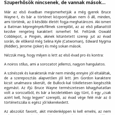
Szuperhősök nincsenek, de vannak mások…
Már az első évadban megismerhetjük a még gyerek Bruce
Wayne-t, és bár a történet központjában nem ő áll, minden,
ami történik, az ő későbbi életét fogja meghatározni. Aki ismeri
a Batman képregények/filmek szereplőit, az az első pillanattól
kezdve rengeteg karaktert ismerhet fel. Feltűnik Oswald
Cobblepot, a Pingvin, akinek kitüntetett szerep jut az évad
során, de előkerül még Selina Kyle (Catwoman), Edward Nygma
(Riddler), Jerome (Joker) és még sokan mások.
Nézzük meg, hogy milyen is lett az első évad pro és kontra:
A noiros stílus, ami a sorozatot jellemzi, nagyon hangulatos.
A színészek és karakterük már nem mindig ennyire jól eltaláltak,
de a szereposztás alapvetően jól lett. Jim Gordon karaktere
kicsit unalmasra sikerült, de Bullock-kal tökéletesen kiegészítik
egymást. Az ifjú Bruce Wayne természetesen kihagyhatatlan
volt a sorozatból, és bár a kezdetekben úgy tűnt, ő egy „csak
azért kell, hogy legyen” szereplő, az évad vége felé már az ő
történetszála is egész jól kikerekedett.
Az abszolút favorit, akit mindenképpen ki kell emelni, az nem