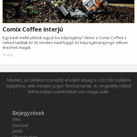
Comix Coffee interjú
Egy kávé mellé jólesik egy jó kis képregény? Akkor a Comix Coffee-t
neked találták ki! Itt minden kávéfüggő és képregényrajongó otthon
érezheti magát.
10 éve
Minden, az oldalon szereplő eredeti anyag a szerzők szellemi
tulajdona, akik minden jogot fenntartanak. Az engedély nélküli
felhasználás szankciókat von maga után.
Bejegyzések
Film
Sorozat
Játék
Olvasósarok