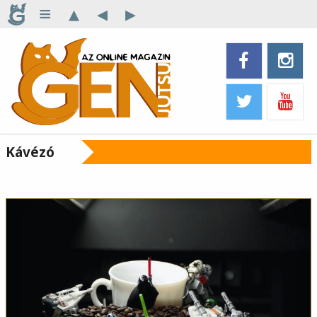
≡
▴
◂
▸
Kávézó