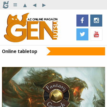
≡
▴
◂
▸
Online tabletop