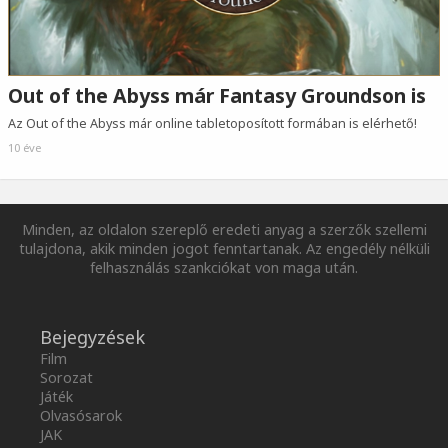
Out of the Abyss már Fantasy Groundson is
Az Out of the Abyss már online tabletoposított formában is elérhető!
10 éve
Minden, az oldalon szereplő eredeti anyag a szerzők szellemi
tulajdona, akik minden jogot fenntartanak. Az engedély nélküli
felhasználás szankciókat von maga után.
Bejegyzések
Film
Sorozat
Játék
Olvasósarok
JAK