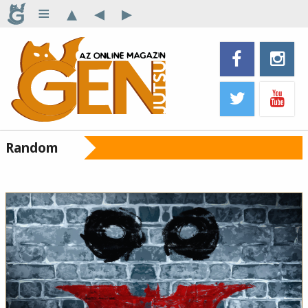
≡
▴
◂
▸
Random