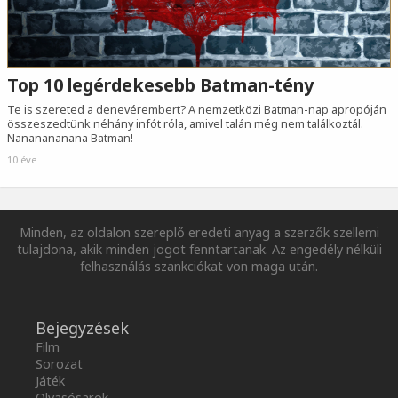
Top 10 legérdekesebb Batman-tény
Te is szereted a denevérembert? A nemzetközi Batman-nap apropóján
összeszedtünk néhány infót róla, amivel talán még nem találkoztál.
Nananananana Batman!
10 éve
Minden, az oldalon szereplő eredeti anyag a szerzők szellemi
tulajdona, akik minden jogot fenntartanak. Az engedély nélküli
felhasználás szankciókat von maga után.
Bejegyzések
Film
Sorozat
Játék
Olvasósarok