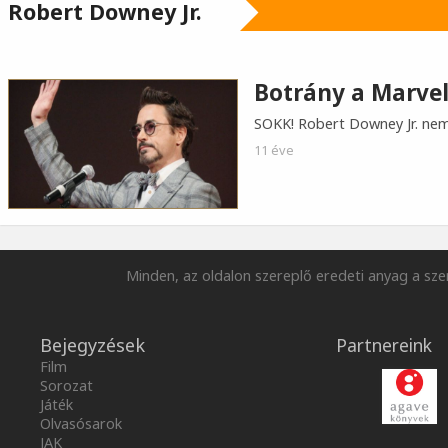
Robert Downey Jr.
Botrány a Marvel
SOKK! Robert Downey Jr. nem
11 éve
Minden, az oldalon szereplő eredeti anyag a szer
Bejegyzések
Partnereink
Film
Sorozat
Játék
Olvasósarok
JAK