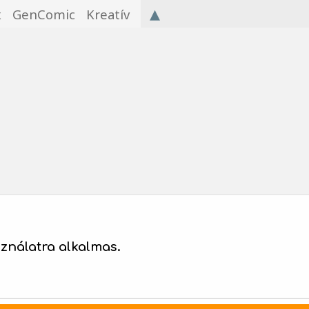
▴
x
GenComic
Kreatív
nálatra alkalmas.