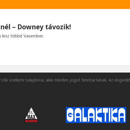
nél – Downey távozik!
 lesz többé Vasember.
zők szellemi tulajdona, akik minden jogot fenntartanak. Az engedél