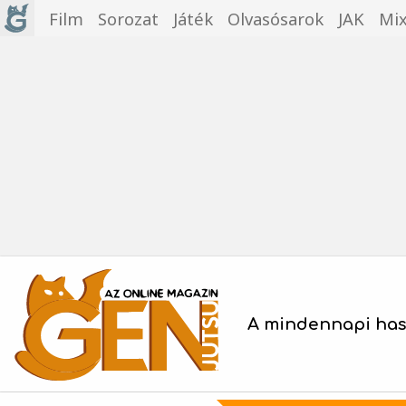
Film
Sorozat
Játék
Olvasósarok
JAK
Mi
A mindennapi hasz