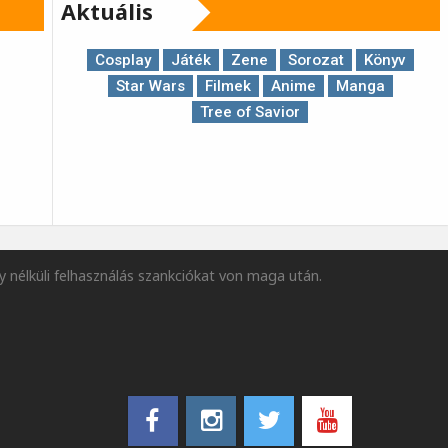
Aktuális
Cosplay
Játék
Zene
Sorozat
Könyv
Star Wars
Filmek
Anime
Manga
Tree of Savior
y nélküli felhasználás szankciókat von maga után.