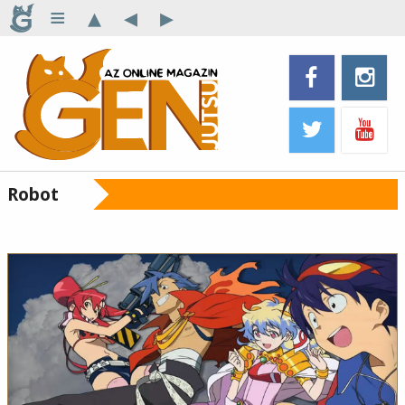
≡
▴
◂
▸
Robot