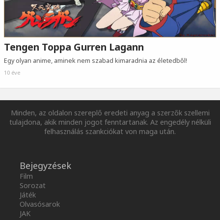
Tengen Toppa Gurren Lagann
Egy olyan anime, aminek nem szabad kimaradnia az életedből!
10 éve
Minden, az oldalon szereplő eredeti anyag a szerzők szellemi
tulajdona, akik minden jogot fenntartanak. Az engedély nélküli
felhasználás szankciókat von maga után.
Bejegyzések
Film
Sorozat
Játék
Olvasósarok
JAK