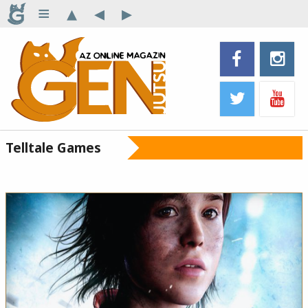
≡
▴
◂
▸
Telltale Games