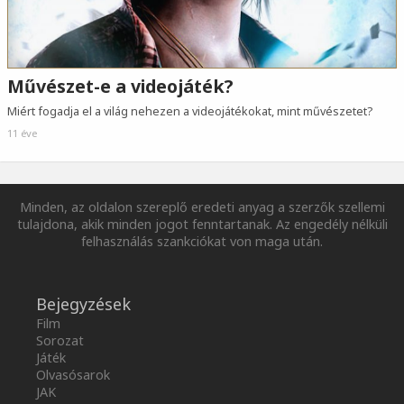
Művészet-e a videojáték?
Miért fogadja el a világ nehezen a videojátékokat, mint művészetet?
11 éve
Minden, az oldalon szereplő eredeti anyag a szerzők szellemi
tulajdona, akik minden jogot fenntartanak. Az engedély nélküli
felhasználás szankciókat von maga után.
Bejegyzések
Film
Sorozat
Játék
Olvasósarok
JAK