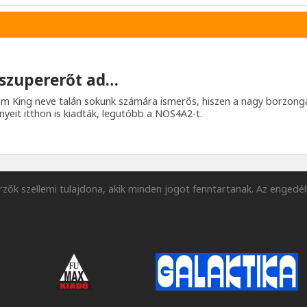
 szupererőt ad…
strom King neve talán sokunk számára ismerős, hiszen a nagy borzong
nyeit itthon is kiadták, legutóbb a NOS4A2-t.
zők szellemi tulajdona, akik minden jogot fenntartanak. Az engedél