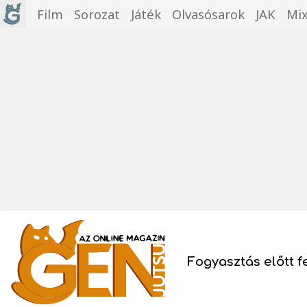
Film
Sorozat
Játék
Olvasósarok
JAK
Mi
Fogyasztás előtt f