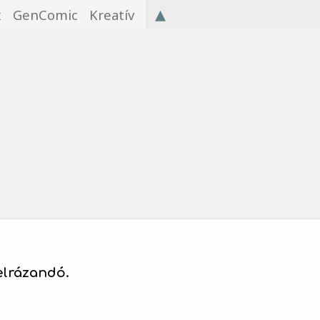
▴
x
GenComic
Kreatív
elrázandó.