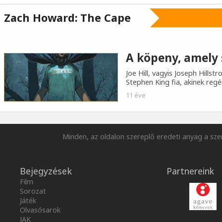
Zach Howard: The Cape
A köpeny, amely
Joe Hill, vagyis Joseph Hill
Stephen King fia, akinek regé
11 éve
Minden, az oldalon szereplő eredeti anyag a szer
Bejegyzések
Partnereink
Film
Sorozat
Játék
Olvasósarok
JAK