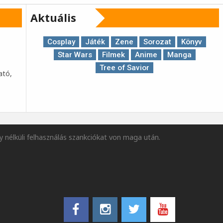
Aktuális
Cosplay
Játék
Zene
Sorozat
Könyv
Star Wars
Filmek
Anime
Manga
Tree of Savior
ató,
y nélküli felhasználás szankciókat von maga után.