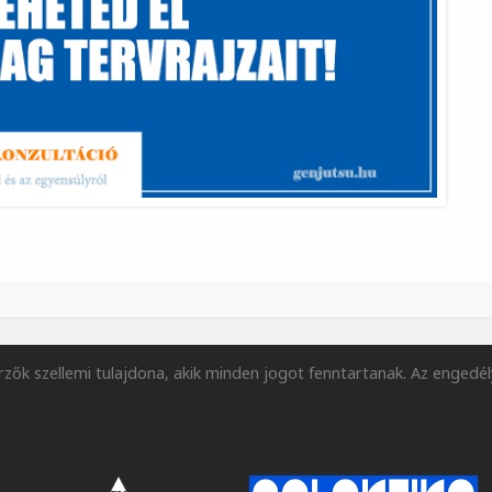
zők szellemi tulajdona, akik minden jogot fenntartanak. Az engedél