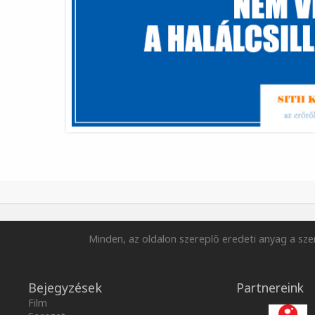
Minden, az oldalon szereplő eredeti anyag a szer
Bejegyzések
Partnereink
Film