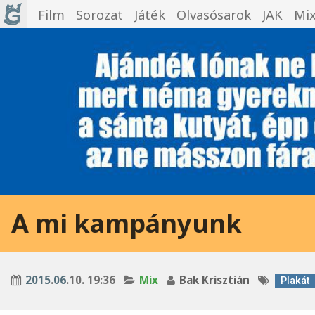
Film
Sorozat
Játék
Olvasósarok
JAK
Mi
A mi kampányunk
2015
.
06
.10. 19:36
Mix
Bak Krisztián
Plakát