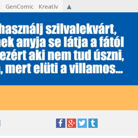
▴
x
GenComic
Kreatív