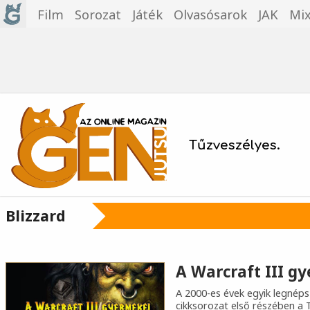
Film
Sorozat
Játék
Olvasósarok
JAK
Mi
Tűzveszélyes.
Blizzard
A Warcraft III gy
A 2000-es évek egyik legnép
cikksorozat első részében a 