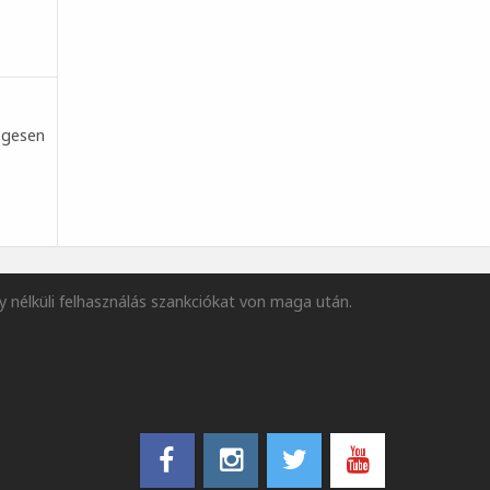
legesen
y nélküli felhasználás szankciókat von maga után.