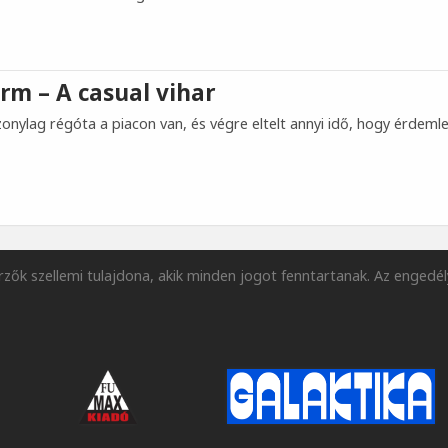
rm – A casual vihar
zonylag régóta a piacon van, és végre eltelt annyi idő, hogy érdem
zők szellemi tulajdona, akik minden jogot fenntartanak. Az engedél