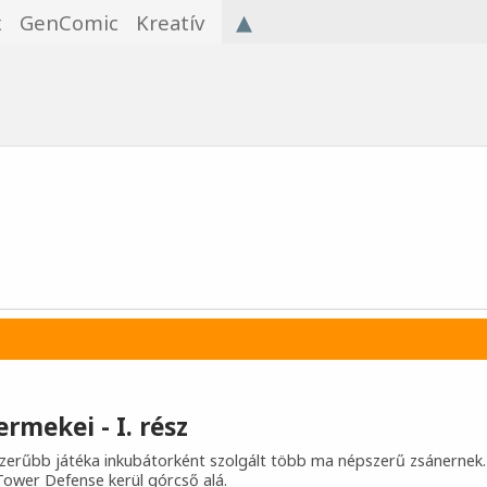
▴
x
GenComic
Kreatív
ermekei - I. rész
szerűbb játéka inkubátorként szolgált több ma népszerű zsánernek.
Tower Defense kerül górcső alá.