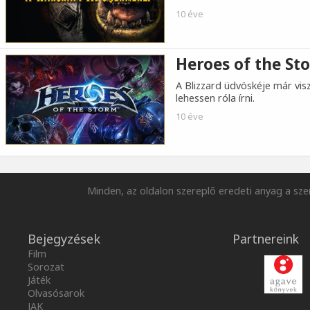
10 éve
Heroes of the Sto
A Blizzard üdvöskéje már vis
lehessen róla írni.
10 éve
Minden, az oldalon szereplő eredeti anyag a szer
Bejegyzések
Partnereink
Film
Sorozat
Játék
Olvasósarok
JAK