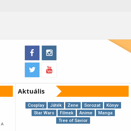
Aktuális
Cosplay
Játék
Zene
Sorozat
Könyv
Star Wars
Filmek
Anime
Manga
Tree of Savior
 A