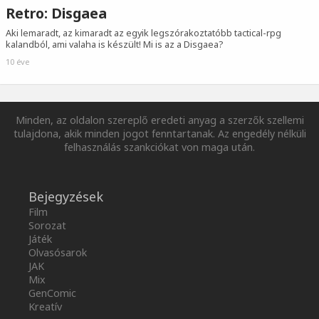
Retro: Disgaea
Aki lemaradt, az kimaradt az egyik legszórakoztatóbb tactical-rpg
kalandból, ami valaha is készült! Mi is az a Disgaea?
10 éve
Minden, az oldalon szereplő eredeti anyag a szerzők szellemi
tulajdona, akik minden jogot fenntartanak. Az engedély nélküli
felhasználás szankciókat von maga után.
Bejegyzések
Film
Sorozat
Játék
Olvasósarok
JAK
Mix
GenComic
Kreatív