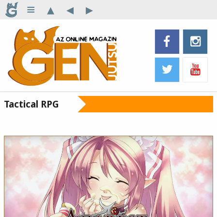
≡
▴
◂
▸
Tactical RPG