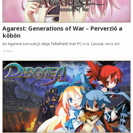
Agarest: Generations of War – Perverzió a
köbön
Az Agarest sorozat jó ideje fellelhető már PC-n is. Lássuk, mi is ez!
10 éve