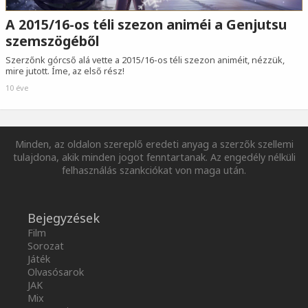
A 2015/16-os téli szezon animéi a Genjutsu
szemszögéből
Szerzőnk górcső alá vette a 2015/16-os téli szezon animéit, nézzük,
mire jutott. Íme, az első rész!
10 éve
Minden, az oldalon szereplő eredeti anyag a szerzők szellemi
tulajdona, akik minden jogot fenntartanak. Az engedély nélküli
felhasználás szankciókat von maga után.
Bejegyzések
Film
Sorozat
Játék
Olvasósarok
JAK
Mix