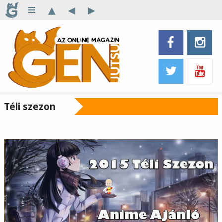
≡
▴
◂
▸
Téli szezon