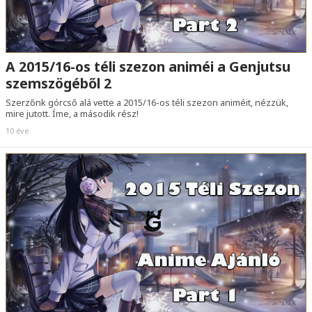
A 2015/16-os téli szezon animéi a Genjutsu
szemszögéből 2
Szerzőnk górcső alá vette a 2015/16-os téli szezon animéit, nézzük,
mire jutott. Íme, a második rész!
10 éve