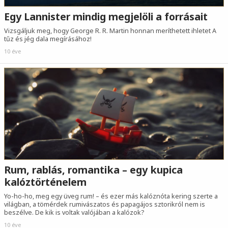
Egy Lannister mindig megjelöli a forrásait
Vizsgáljuk meg, hogy George R. R. Martin honnan meríthetett ihletet A
tűz és jég dala megírásához!
10 éve
Rum, rablás, romantika – egy kupica
kalóztörténelem
Yo-ho-ho, meg egy üveg rum! – és ezer más kalóznóta kering szerte a
világban, a tömérdek rumivászatos és papagájos sztorikról nem is
beszélve. De kik is voltak valójában a kalózok?
10 éve