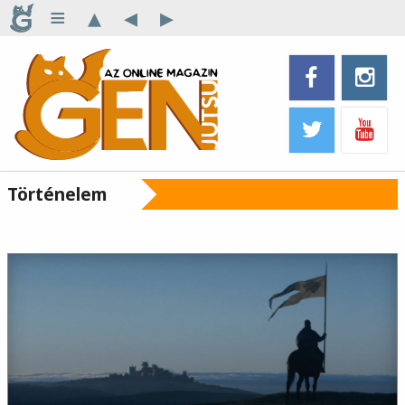
≡
▴
◂
▸
Történelem