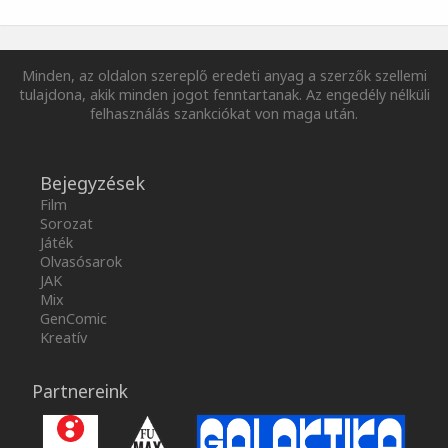
Minden, az oldalon szereplő eredeti anyag a szerzők szellemi
tulajdona, akik minden jogot fenntartanak. Az engedély nélküli
felhasználás szankciókat von maga után.
Bejegyzések
Film
Sorozat
Játék
Olvasósarok
JAK
Mix
GenComic
Kreatív
Partnereink