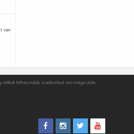
tt van
y nélküli felhasználás szankciókat von maga után.