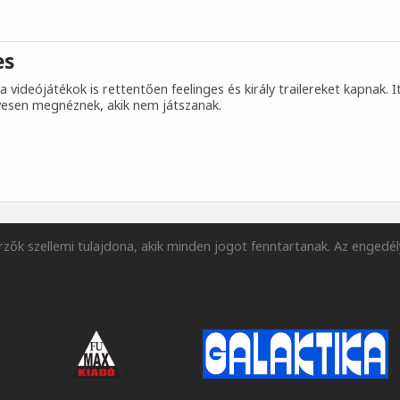
es
 videójátékok is rettentően feelinges és király trailereket kapnak. I
vesen megnéznek, akik nem játszanak.
zők szellemi tulajdona, akik minden jogot fenntartanak. Az engedél