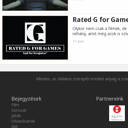
Rated G for Gam
Olykor nem csak a filmek, de a
néhány, amit még azok is szí
11 éve
Minden, az oldalon szereplő eredeti anyag a szer
Bejegyzések
Partnereink
Film
Sorozat
Játék
Olvasósarok
JAK