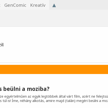
▴
x
GenComic
Kreatív
i!
s beülni a moziba?
e egyértelműen az egyik legtöbbek által várt film, azért ne felejtsü
s túl is! Íme, néhány alkotás, amire majd (talán) megéri beülni a mo