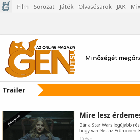
Film
Sorozat
Játék
Olvasósarok
JAK
Mi
Minőségét megőrz
Trailer
Mire lesz érdeme
Bár a Star Wars legújabb rész
hogy van élet az Erőn innen é
10 éve