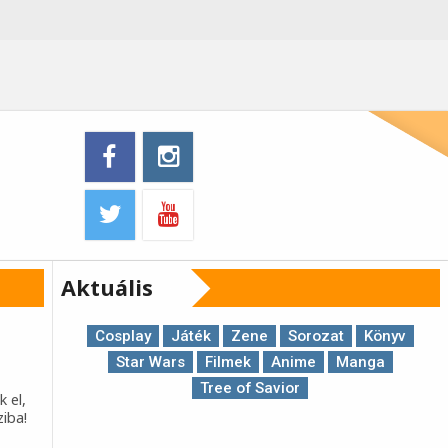
Aktuális
Cosplay
Játék
Zene
Sorozat
Könyv
Star Wars
Filmek
Anime
Manga
Tree of Savior
k el,
ziba!