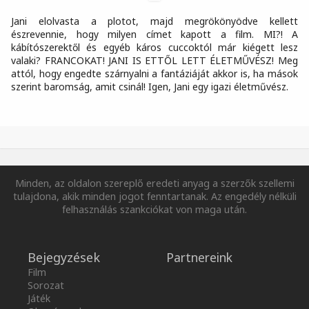
Jani elolvasta a plotot, majd megrökönyödve kellett
észrevennie, hogy milyen címet kapott a film. MI?! A
kábítószerektől és egyéb káros cuccoktól már kiégett lesz
valaki? FRANCOKAT! JANI IS ETTŐL LETT ÉLETMŰVÉSZ! Meg
attól, hogy engedte szárnyalni a fantáziáját akkor is, ha mások
szerint baromság, amit csinál! Igen, Jani egy igazi életművész.
Minden, az oldalon szereplő eredeti anyag a szerzők szellemi
tulajdona, akik minden jogot fenntartanak. Az engedély nélküli
felhasználás szankciókat von maga után.
Bejegyzések
Partnereink
Film
Sorozat
Játék