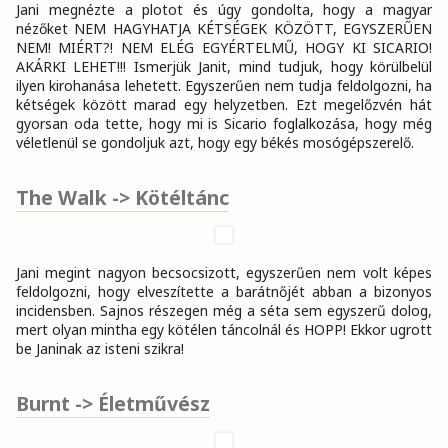
Jani megnézte a plotot és úgy gondolta, hogy a magyar
nézőket NEM HAGYHATJA KÉTSÉGEK KÖZÖTT, EGYSZERŰEN
NEM! MIÉRT?! NEM ELÉG EGYÉRTELMŰ, HOGY KI SICARIO!
AKÁRKI LEHET!!! Ismerjük Janit, mind tudjuk, hogy körülbelül
ilyen kirohanása lehetett. Egyszerűen nem tudja feldolgozni, ha
kétségek között marad egy helyzetben. Ezt megelőzvén hát
gyorsan oda tette, hogy mi is Sicario foglalkozása, hogy még
véletlenül se gondoljuk azt, hogy egy békés mosógépszerelő.
The Walk -> Kötéltánc
Jani megint nagyon becsocsizott, egyszerűen nem volt képes
feldolgozni, hogy elveszítette a barátnőjét abban a bizonyos
incidensben. Sajnos részegen még a séta sem egyszerű dolog,
mert olyan mintha egy kötélen táncolnál és HOPP! Ekkor ugrott
be Janinak az isteni szikra!
Burnt -> Életművész