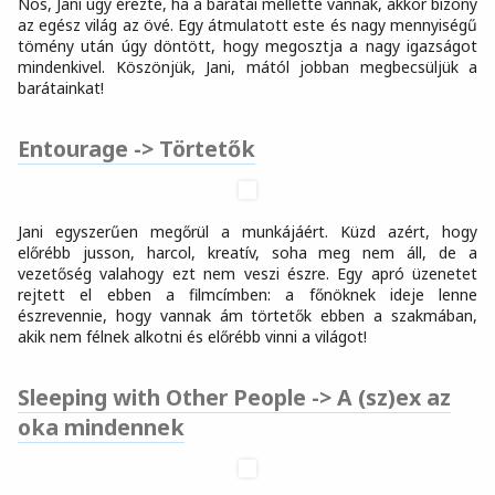
Nos, Jani úgy érezte, ha a barátai mellette vannak, akkor bizony
az egész világ az övé. Egy átmulatott este és nagy mennyiségű
tömény után úgy döntött, hogy megosztja a nagy igazságot
mindenkivel. Köszönjük, Jani, mától jobban megbecsüljük a
barátainkat!
Entourage -> Törtetők
Jani egyszerűen megőrül a munkájáért. Küzd azért, hogy
előrébb jusson, harcol, kreatív, soha meg nem áll, de a
vezetőség valahogy ezt nem veszi észre. Egy apró üzenetet
rejtett el ebben a filmcímben: a főnöknek ideje lenne
észrevennie, hogy vannak ám törtetők ebben a szakmában,
akik nem félnek alkotni és előrébb vinni a világot!
Sleeping with Other People -> A (sz)ex az
oka mindennek