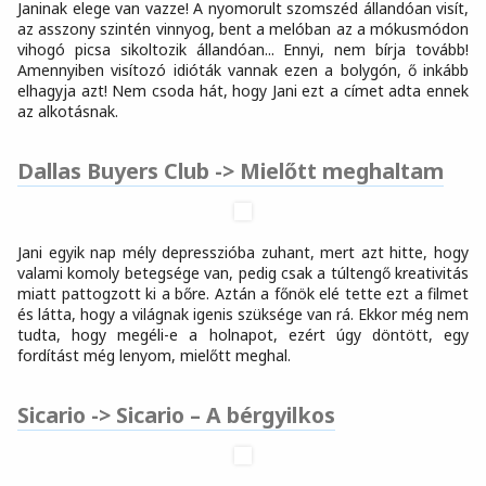
Janinak elege van vazze! A nyomorult szomszéd állandóan visít,
az asszony szintén vinnyog, bent a melóban az a mókusmódon
vihogó picsa sikoltozik állandóan... Ennyi, nem bírja tovább!
Amennyiben visítozó idióták vannak ezen a bolygón, ő inkább
elhagyja azt! Nem csoda hát, hogy Jani ezt a címet adta ennek
az alkotásnak.
Dallas Buyers Club -> Mielőtt meghaltam
Jani egyik nap mély depresszióba zuhant, mert azt hitte, hogy
valami komoly betegsége van, pedig csak a túltengő kreativitás
miatt pattogzott ki a bőre. Aztán a főnök elé tette ezt a filmet
és látta, hogy a világnak igenis szüksége van rá. Ekkor még nem
tudta, hogy megéli-e a holnapot, ezért úgy döntött, egy
fordítást még lenyom, mielőtt meghal.
Sicario -> Sicario – A bérgyilkos