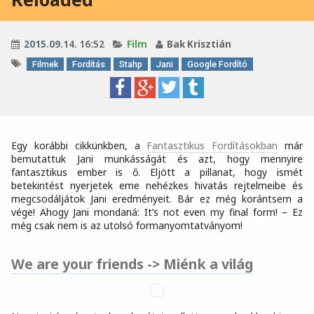
2015
.
09
.14. 16:52
Film
Bak Krisztián
Filmek
Fordítás
Stahp
Jani
Google Fordító
Egy korábbi cikkünkben, a
Fantasztikus Fordításokban
már
bemutattuk Jani munkásságát és azt, hogy mennyire
fantasztikus ember is ő. Eljött a pillanat, hogy ismét
betekintést nyerjetek eme nehézkes hivatás rejtelmeibe és
megcsodáljátok Jani eredményeit. Bár ez még korántsem a
vége! Ahogy Jani mondaná: It’s not even my final form! – Ez
még csak nem is az utolsó formanyomtatványom!
We are your friends -> Miénk a világ