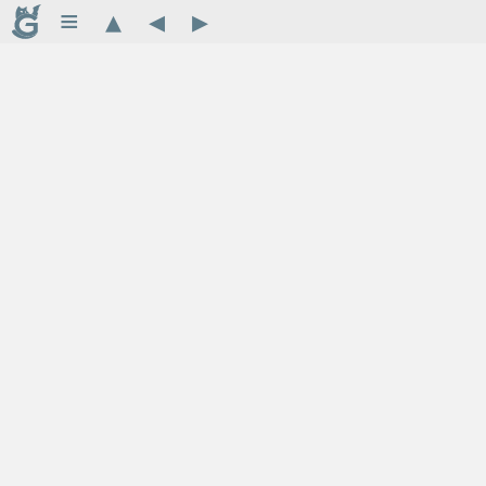
≡
▴
◂
▸