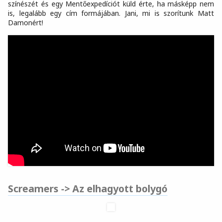
színészét és egy Mentőexpedíciót küld érte, ha másképp nem
is, legalább egy cím formájában. Jani, mi is szorítunk Matt
Damonért!
Screamers -> Az elhagyott bolygó