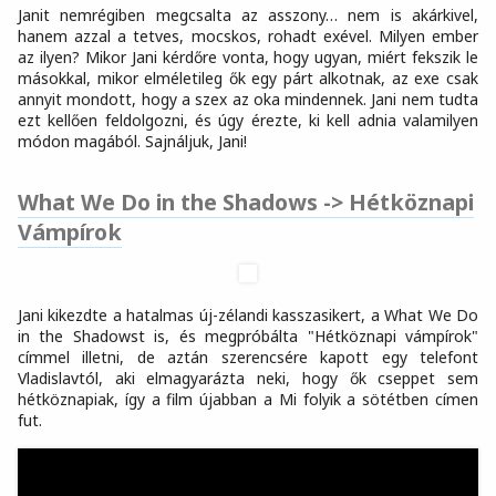
Janit nemrégiben megcsalta az asszony… nem is akárkivel,
hanem azzal a tetves, mocskos, rohadt exével. Milyen ember
az ilyen? Mikor Jani kérdőre vonta, hogy ugyan, miért fekszik le
másokkal, mikor elméletileg ők egy párt alkotnak, az exe csak
annyit mondott, hogy a szex az oka mindennek. Jani nem tudta
ezt kellően feldolgozni, és úgy érezte, ki kell adnia valamilyen
módon magából. Sajnáljuk, Jani!
What We Do in the Shadows -> Hétköznapi
Vámpírok
Jani kikezdte a hatalmas új-zélandi kasszasikert, a What We Do
in the Shadowst is, és megpróbálta "Hétköznapi vámpírok"
címmel illetni, de aztán szerencsére kapott egy telefont
Vladislavtól, aki elmagyarázta neki, hogy ők cseppet sem
hétköznapiak, így a film újabban a Mi folyik a sötétben címen
fut.