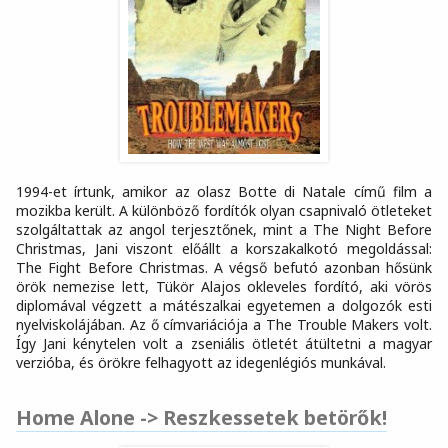
1994-et írtunk, amikor az olasz Botte di Natale című film a
mozikba került. A különböző fordítók olyan csapnivaló ötleteket
szolgáltattak az angol terjesztőnek, mint a The Night Before
Christmas, Jani viszont előállt a korszakalkotó megoldással:
The Fight Before Christmas. A végső befutó azonban hősünk
örök nemezise lett, Tükör Alajos okleveles fordító, aki vörös
diplomával végzett a mátészalkai egyetemen a dolgozók esti
nyelviskolájában. Az ő címvariációja a The Trouble Makers volt.
Így Jani kénytelen volt a zseniális ötletét átültetni a magyar
verzióba, és örökre felhagyott az idegenlégiós munkával.
Home Alone -> Reszkessetek betörők!