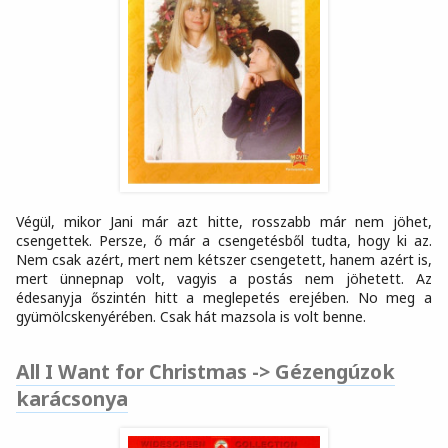
Végül, mikor Jani már azt hitte, rosszabb már nem jöhet,
csengettek. Persze, ő már a csengetésből tudta, hogy ki az.
Nem csak azért, mert nem kétszer csengetett, hanem azért is,
mert ünnepnap volt, vagyis a postás nem jöhetett. Az
édesanyja őszintén hitt a meglepetés erejében. No meg a
gyümölcskenyérében. Csak hát mazsola is volt benne.
All I Want for Christmas -> Gézengúzok
karácsonya