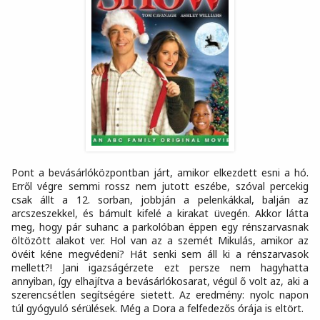
Pont a bevásárlóközpontban járt, amikor elkezdett esni a hó.
Erről végre semmi rossz nem jutott eszébe, szóval percekig
csak állt a 12. sorban, jobbján a pelenkákkal, balján az
arcszeszekkel, és bámult kifelé a kirakat üvegén. Akkor látta
meg, hogy pár suhanc a parkolóban éppen egy rénszarvasnak
öltözött alakot ver. Hol van az a szemét Mikulás, amikor az
övéit kéne megvédeni? Hát senki sem áll ki a rénszarvasok
mellett?! Jani igazságérzete ezt persze nem hagyhatta
annyiban, így elhajítva a bevásárlókosarat, végül ő volt az, aki a
szerencsétlen segítségére sietett. Az eredmény: nyolc napon
túl gyógyuló sérülések. Még a Dora a felfedezős órája is eltört.