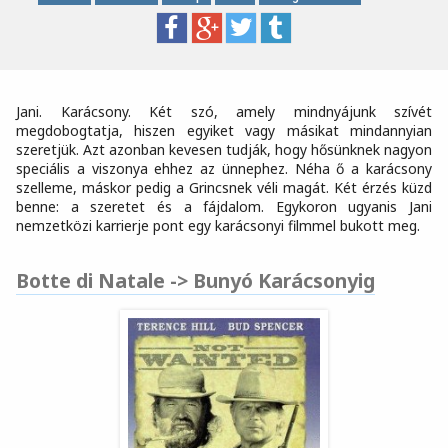
Jani. Karácsony. Két szó, amely mindnyájunk szívét
megdobogtatja, hiszen egyiket vagy másikat mindannyian
szeretjük. Azt azonban kevesen tudják, hogy hősünknek nagyon
speciális a viszonya ehhez az ünnephez. Néha ő a karácsony
szelleme, máskor pedig a Grincsnek véli magát. Két érzés küzd
benne: a szeretet és a fájdalom. Egykoron ugyanis Jani
nemzetközi karrierje pont egy karácsonyi filmmel bukott meg.
Botte di Natale -> Bunyó Karácsonyig