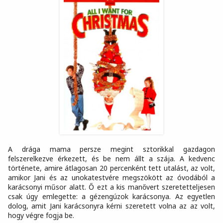
A drága mama persze megint sztorikkal gazdagon
felszerelkezve érkezett, és be nem állt a szája. A kedvenc
története, amire átlagosan 20 percenként tett utalást, az volt,
amikor Jani és az unokatestvére megszökött az óvodából a
karácsonyi műsor alatt. Ő ezt a kis manővert szeretetteljesen
csak úgy emlegette: a gézengúzok karácsonya. Az egyetlen
dolog, amit Jani karácsonyra kérni szeretett volna az az volt,
hogy végre fogja be.