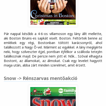
Pár nappal később a 4-6-os villamoson egy lány állt mellette,
aki Boston Bruins-es sapkát viselt. Boston. Feltörtek benne az
emlékek egy régi, Bostonban töltött karácsonyról, ahol
találkozott a Nagy Ő-vel. Mármint az egyikkel. A lány megígérte
neki, hogy szilveszter éjjel, pontban éjfélkor a szálloda tetején
találkoznak majd. De persze nem jött el. Nők… Szóval elhagyta
Bostont, az államokat, az álmokat. Csak egy levelet hagyott
maga után, abba zárt minden szerelmet, amit érzett.
Snow -> Rénszarvas mentőakció