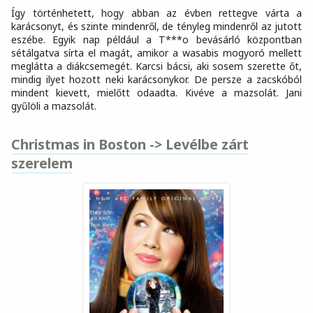
Így történhetett, hogy abban az évben rettegve várta a
karácsonyt, és szinte mindenről, de tényleg mindenről az jutott
eszébe. Egyik nap például a T***o bevásárló központban
sétálgatva sírta el magát, amikor a wasabis mogyoró mellett
meglátta a diákcsemegét. Karcsi bácsi, aki sosem szerette őt,
mindig ilyet hozott neki karácsonykor. De persze a zacskóból
mindent kievett, mielőtt odaadta. Kivéve a mazsolát. Jani
gyűlöli a mazsolát.
Christmas in Boston -> Levélbe zárt
szerelem