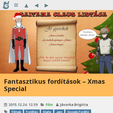
≡
▴
◂
▸
Fantasztikus fordítások – Xmas
Special
2015
.
12
.24. 12:39
Film
Jávorka Brigitta
Filmek
Fordítás
Stahp
Jani
Google Fordító