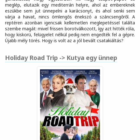
meglép, elutazik egy mediterrán helyre, ahol az embereknek
eszükbe sem jut ünnepelni a karácsonyt, és ahol senki sem
várja a havat, nincs ömlengős énekszó a száncsengőről. A
reptéren azonban igencsak kellemetlen meglepetéssel találta
szembe magát: mivel frissen borotválkozott, így azt hitték róla,
hogy kiskorú, felügyelet nélkül pedig nem engedték fel a gépre.
Újabb mély törés. Hogy is volt az a jól bevált csatakiáltás?
Holiday Road Trip -> Kutya egy ünnep