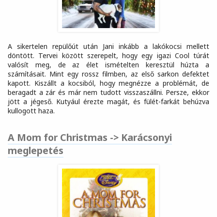
A sikertelen repülőút után Jani inkább a lakókocsi mellett
döntött. Tervei között szerepelt, hogy egy igazi Cool túrát
valósít meg, de az élet ismételten keresztül húzta a
számításait. Mint egy rossz filmben, az első sarkon defektet
kapott. Kiszállt a kocsiból, hogy megnézze a problémát, de
beragadt a zár és már nem tudott visszaszállni. Persze, ekkor
jött a jégeső. Kutyául érezte magát, és fülét-farkát behúzva
kullogott haza.
A Mom for Christmas -> Karácsonyi
meglepetés