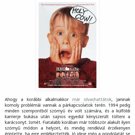
Ahogy a korábbi alkalmakkor
már olvashattátok
, Janinak
komoly problémái vannak a párkapcsolatok terén. 1994 pedig
minden szempontból szörnyű év volt számára, és a külföldi
karrierje bukása után sajnos egyedül kényszerült tölteni a
karácsonyt. Ismét. Fiatalabb korában már többször alakult ilyen
szörnyű módon a helyzet, és mindig rendkívül érzékenyen
érintette, ha erre emlékeztették. Jó ideje még a gondolatát se