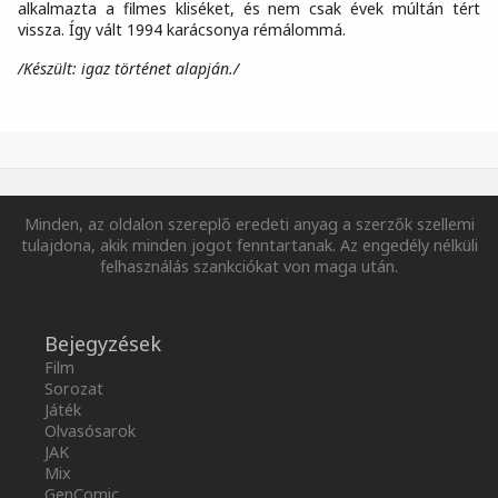
alkalmazta a filmes kliséket, és nem csak évek múltán tért
vissza. Így vált 1994 karácsonya rémálommá.
/Készült: igaz történet alapján./
Minden, az oldalon szereplő eredeti anyag a szerzők szellemi
tulajdona, akik minden jogot fenntartanak. Az engedély nélküli
felhasználás szankciókat von maga után.
Bejegyzések
Film
Sorozat
Játék
Olvasósarok
JAK
Mix
GenComic