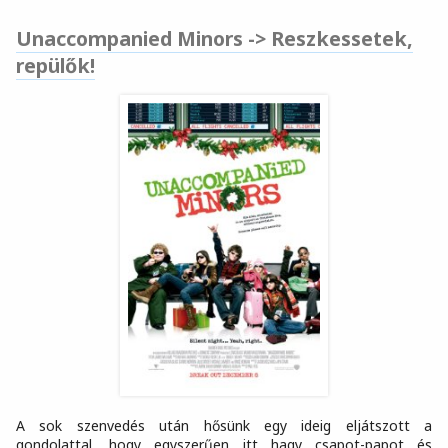
Unaccompanied Minors -> Reszkessetek,
repülők!
A sok szenvedés után hősünk egy ideig eljátszott a
gondolattal, hogy egyszerűen itt hagy csapot-papot és