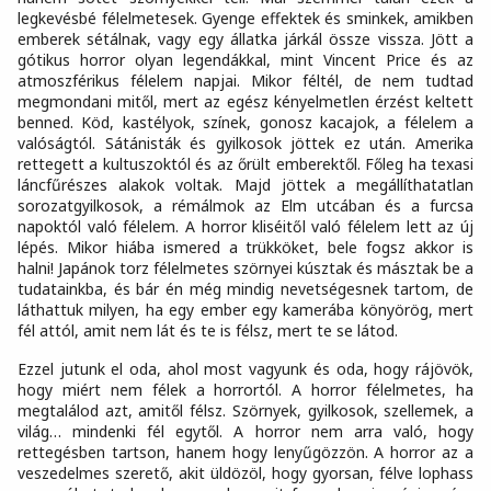
legkevésbé félelmetesek. Gyenge effektek és sminkek, amikben
emberek sétálnak, vagy egy állatka járkál össze vissza. Jött a
gótikus horror olyan legendákkal, mint Vincent Price és az
atmoszférikus félelem napjai. Mikor féltél, de nem tudtad
megmondani mitől, mert az egész kényelmetlen érzést keltett
benned. Köd, kastélyok, színek, gonosz kacajok, a félelem a
valóságtól. Sátánisták és gyilkosok jöttek ez után. Amerika
rettegett a kultuszoktól és az őrült emberektől. Főleg ha texasi
láncfűrészes alakok voltak. Majd jöttek a megállíthatatlan
sorozatgyilkosok, a rémálmok az Elm utcában és a furcsa
napoktól való félelem. A horror kliséitől való félelem lett az új
lépés. Mikor hiába ismered a trükköket, bele fogsz akkor is
halni! Japánok torz félelmetes szörnyei kúsztak és másztak be a
tudatainkba, és bár én még mindig nevetségesnek tartom, de
láthattuk milyen, ha egy ember egy kamerába könyörög, mert
fél attól, amit nem lát és te is félsz, mert te se látod.
Ezzel jutunk el oda, ahol most vagyunk és oda, hogy rájövök,
hogy miért nem félek a horrortól. A horror félelmetes, ha
megtalálod azt, amitől félsz. Szörnyek, gyilkosok, szellemek, a
világ… mindenki fél egytől. A horror nem arra való, hogy
rettegésben tartson, hanem hogy lenyűgözzön. A horror az a
veszedelmes szerető, akit üldözöl, hogy gyorsan, félve lophass