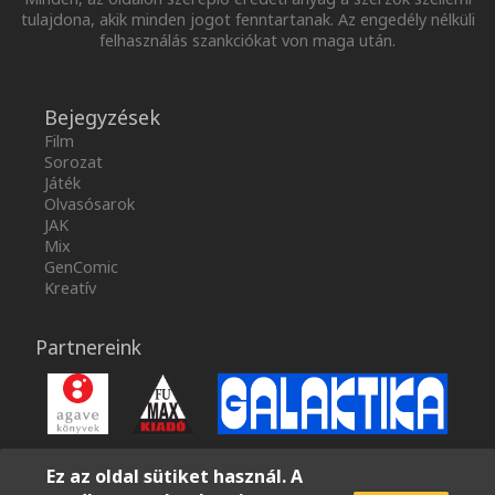
tulajdona, akik minden jogot fenntartanak. Az engedély nélküli
felhasználás szankciókat von maga után.
Bejegyzések
Film
Sorozat
Játék
Olvasósarok
JAK
Mix
GenComic
Kreatív
Partnereink
Ez az oldal sütiket használ. A