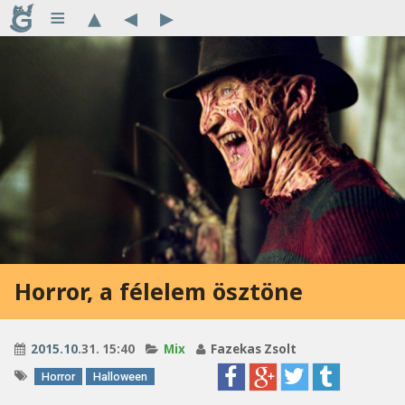
≡
▴
◂
▸
Horror, a félelem ösztöne
2015
.
10
.31. 15:40
Mix
Fazekas Zsolt
Horror
Halloween