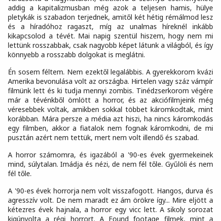
addig a kapitalizmusban még azok a teljesen hamis, hülye
pletykák is szabadon terjednek, amitől két hétig rémálmod lesz
és a híradóhoz ragaszt, míg az unalmas híreknél inkább
kikapcsolod a tévét. Mai napig szentül hiszem, hogy nem mi
lettünk rosszabbak, csak nagyobb képet látunk a világból, és így
könnyebb a rosszabb dolgokat is meglátni.
Én sosem féltem. Nem ezektől legalábbis. A gyerekkorom kvázi
Amerika bevonulása volt az országba. Hirtelen vagy száz vámpír
filmünk lett és ki tudja mennyi zombis. Tinédzserkorom végére
már a tévénkből ömlött a horror, és az akciófilmjeink még
véresebbek voltak, amikben sokkal többet káromkodtak, mint
korábban. Mára persze a média azt hiszi, ha nincs káromkodás
egy filmben, akkor a fiatalok nem fognak káromkodni, de mi
pusztán azért nem tettük, mert nem volt illendő és szabad.
A horror számomra, és igazából a '90-es évek gyermekeinek
mind, súlytalan. Imádja és nézi, de nem fél tőle. Gyűlöli és nem
fél tőle.
A '90-es évek horrorja nem volt visszafogott. Hangos, durva és
agresszív volt. De nem maradt ez ám örökre így... Mire eljött a
kétezres évek hajnala, a horror egy vicc lett. A sikoly sorozat
kigúnyolta a régi horrort. A Found footage filmek, mint a