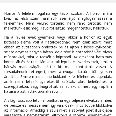
Horror. A félelem fogalma egy távoli szóban. A horror mára
kvázi az első szám harmadik személyű megfogalmazása a
félelemnek. Nem velünk történik, nem ránk tartozik, nem
mellettünk esik meg. Távolról láttuk, megérintettük, hallottuk.
Ha a '90-es évek gyermeke vagy, akkor a horror az egyik
kötelező eleme volt a fiatalkorodnak. Nem csak azért, mert
ebben az évtizedben ömlöttek be az ajtón a késes gyilkosok,
szinte egymás hegyén-hátán, de a tévé is sötétebbé vált, olyan
műsorokkal, mint a Mesék a kriptából. Az országot hatalmas
körhinták és őrült hullámvasutak lepték el, szerkezetek, amik a
hányás magasságába lőttek ki, majd rántottak vissza. A
társadalmunk rettegett, mert a nyugati kultúra túl gyorsan
áradt be. Szinte minden nap bukkantak fel félelmetes legendák,
amik nem létező gyerekekről szóltak, akik beleőrültek a
szerepjátékba, vagy kiugrottak az ablakon, mert egy rajzfilm
hatására azt hitték tudnak repülni.
A világ rosszabb lett - mondhatná egy teljesen elvakult ember,
de persze ez messze nem így van. Csak nincs többé blokkolva
az információ. Ameddig a szüleinket a szovjet jólét illúziójába
varázsolta a nagyhatalom, eltitkolva a szörnyű eseményeket,