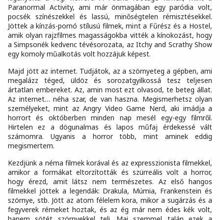
Paranormal Activity, ami már önmagában egy paródia volt,
pocsék színészekkel és lassú, minőségtelen rémisztésekkel.
Jöttek a kínzás-pornó stílusú filmek, mint a Fűrész és a Hostel,
amik olyan rajzfilmes magasságokba vitték a kínokozást, hogy
a Simpsonék kedvenc tévésorozata, az Itchy and Scrathy Show
egy komoly műalkotás volt hozzájuk képest.
Majd jött az internet. Tudjátok, az a szörnyeteg a gépben, ami
megalázz téged, üldöz és sorozatgyilkossá tesz teljesen
ártatlan embereket. Az, amin most ezt olvasod, te beteg állat.
Az internet… néha szar, de van haszna. Megismerhetsz olyan
személyeket, mint az Angry Video Game Nerd, aki imádja a
horrort és októberben minden nap mesél egy-egy filmről.
Hirtelen ez a dögunalmas és lapos műfaj érdekessé vált
számomra. Ugyanis a horror több, mint aminek eddig
megismertem.
Kezdjünk a néma filmek korával és az expresszionista filmekkel,
amikor a formákat eltorzították és szürreális volt a horror,
hogy érezd, amit látsz nem természetes. Az első hangos
filmekkel jöttek a legendák: Drakula, Múmia, Frankenstein és
szörnye, stb. Jött az atom félelem kora, mikor a sugárzás és a
fegyverek rémeket hoztak, és az ég már nem édes kék volt,
hanem sötét szörnyekkel teli. Mai szemmel talán ezek a