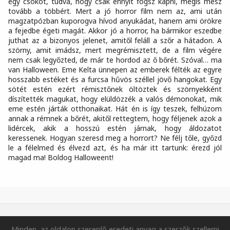
egy csókot, tudva, hogy csak ennyit fogsz kapni, mégis mész
tovább a többért. Mert a jó horror film nem az, ami után
magzatpózban kuporogva hívod anyukádat, hanem ami örökre
a fejedbe égeti magát. Akkor jó a horror, ha bármikor eszedbe
juthat az a bizonyos jelenet, amitől feláll a szőr a hátadon. A
szörny, amit imádsz, mert megrémisztett, de a film végére
nem csak legyőzted, de már te hordod az ő bőrét. Szóval… ma
van Halloween. Eme Kelta ünnepen az emberek félték az egyre
hosszabb estéket és a furcsa hűvös széllel jövő hangokat. Egy
sötét estén ezért rémisztőnek öltöztek és szörnyekként
díszítették magukat, hogy elüldözzék a valós démonokat, mik
eme estén járták otthonaikat. Hát én is így teszek, felhúzom
annak a rémnek a bőrét, akitől rettegtem, hogy féljenek azok a
lidércek, akik a hosszú estén járnak, hogy áldozatot
keressenek. Hogyan szeresd meg a horrort? Ne félj tőle, győzd
le a félelmed és élvezd azt, és ha már itt tartunk: érezd jól
magad ma! Boldog Halloweent!
Minden, az oldalon szereplő eredeti anyag a szerzők szellemi