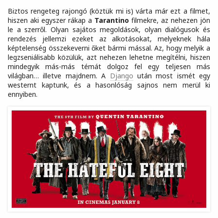
Biztos rengeteg rajongó (köztük mi is) várta már ezt a filmet,
hiszen aki egyszer rákap a
Tarantino
filmekre, az nehezen jön
le a szerről. Olyan sajátos megoldások, olyan dialógusok és
rendezés jellemzi ezeket az alkotásokat, melyeknek hála
képtelenség összekeverni őket bármi mással. Az, hogy melyik a
legzseniálisabb közülük, azt nehezen lehetne megítélni, hiszen
mindegyik más-más témát dolgoz fel egy teljesen más
világban… illetve majdnem. A
Django
után most ismét egy
westernt kaptunk, és a hasonlóság sajnos nem merül ki
ennyiben.