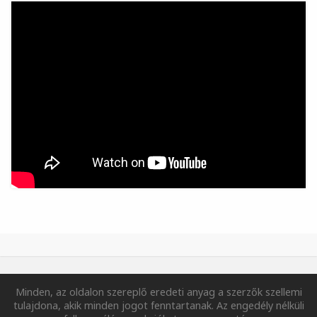
Minden, az oldalon szereplő eredeti anyag a szerzők szellemi
tulajdona, akik minden jogot fenntartanak. Az engedély nélküli