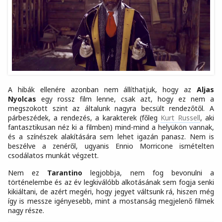
A hibák ellenére azonban nem állíthatjuk, hogy az
Aljas
Nyolcas
egy rossz film lenne, csak azt, hogy ez nem a
megszokott szint az általunk nagyra becsült rendezőtől. A
párbeszédek, a rendezés, a karakterek (főleg
Kurt Russell
, aki
fantasztikusan néz ki a filmben) mind-mind a helyükön vannak,
és a színészek alakítására sem lehet igazán panasz. Nem is
beszélve a zenéről, ugyanis Ennio Morricone ismételten
csodálatos munkát végzett.
Nem ez
Tarantino
legjobbja, nem fog bevonulni a
történelembe és az év legkiválóbb alkotásának sem fogja senki
kikiáltani, de azért megéri, hogy jegyet váltsunk rá, hiszen még
így is messze igényesebb, mint a mostanság megjelenő filmek
nagy része.