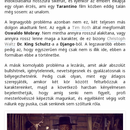
indokolatlanul hosszúra sikerült, és ilyenkor az embert elkapja
egy olyan érzés, ami egy
Tarantino
film közben eddig talán
még sosem: az unalom.
A legnagyobb probléma azonban nem ez, két teljesen más
dolgon akadtunk fent. Az egyik a
Tim Roth
által megformált
Oswaldo Mobray
. Nem mintha annyira rosszul alakítana, vagy
annyira rossz lenne maga a karakter, de ez bizony
Christoph
Waltz
Dr. King Schultz
-a a
Django
-ból. A legzavaróbb ebben
pedig az, hogy egyszerűen még csak nem is illik ide, ebben a
formában ebbe a történetbe.
A másik komolyabb probléma a lezárás, amit akár abszolút
bullshitnek, igénytelennek, nevetségesnek és gyalázatosnak is
bélyegezhetnénk. Pedig csak olyan, mint egy átlagos
szerepjáték, amikor két kör között felturbózzuk a
karaktereinket, majd a következő harcban kényelmesen
bejelenthetjük, hogy amíg senki nem figyelt, profi
mesterlövésszé képeztük magunkat, és egyébként végig volt
nálunk egy puska, csak senkinek sem szóltunk róla.