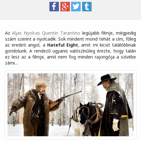
Az
Aljas Nyolcas
Quentin Tarantino
legújabb filmje, mégpedig
szám szerint a nyolcadik. Sok mindent mond tehát a cím, főleg
az eredeti angol, a
Hateful Eight
, amit mi kicsit találóbbnak
gondolunk. A rendező ugyanis valószínűleg érezte, hogy talán
ez lesz az a filmje, amit nem fog minden rajongója a szívébe
zárni…