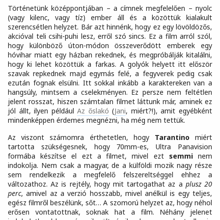
Történetünk középpontjában – a címnek megfelelően – nyolc
(vagy kilenc, vagy tíz) ember áll és a közöttük kialakult
szerencsétlen helyzet. Bár azt hinnénk, hogy ez egy lövöldözős,
akcióval teli csihi-puhi lesz, erről szó sincs. Ez a film arról szól,
hogy különböző úton-módon összeverődött emberek egy
hóvihar miatt egy házban rekednek, és megpróbálják kitalálni,
hogy ki lehet közöttük a farkas. A golyók helyett itt először
szavak repkednek majd egymás felé, a fegyverek pedig csak
ezután fognak elsülni. Itt sokkal inkább a karaktereken van a
hangsúly, mintsem a cselekményen. Ez persze nem feltétlen
jelent rosszat, hiszen számtalan filmet láttunk már, aminek ez
jól állt, ilyen például
Az őslakó
(
Jani
, miért?!), amit egyébként
mindenképpen érdemes megnézni, ha még nem tettük.
Az viszont számomra érthetetlen, hogy
Tarantino
miért
tartotta szükségesnek, hogy 70mm-es, Ultra Panavision
formába készítse el ezt a filmet, mivel ezt
semmi
nem
indokolja. Nem csak a magyar, de a külföldi mozik nagy része
sem rendelkezik a megfelelő felszereltséggel ehhez a
változathoz. Az is rejtély, hogy mit tartogathat az a
plusz 20
perc
, amivel az a verzió hosszabb, mivel anélkül is egy teljes,
egész filmről beszélünk, sőt… A szomorú helyzet az, hogy néhol
erősen vontatottnak, soknak hat a film. Néhány jelenet