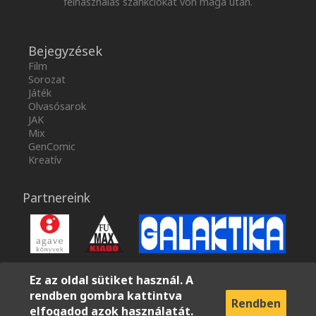
felhasználás szankciókat von maga után.
Bejegyzések
Film
Sorozat
Játék
Olvasósarok
JAK
Mix
GenComic
Kreatív
Partnereink
Ez az oldal sütiket használ. A
rendben gombra kattintva
Rendben
elfogadod azok használatát.