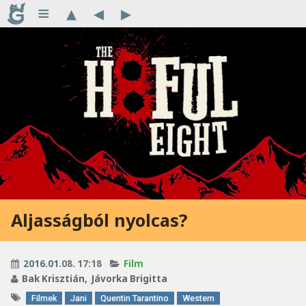
≡
▴
◂
▸
Aljasságból nyolcas?
2016
.
01
.08. 17:18
Film
Bak Krisztián
Jávorka Brigitta
Filmek
Jani
Quentin Tarantino
Western