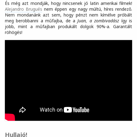
És még azt mondják, hogy nincsenek jó latin amerikai filmek!
Alejandro Brugués
nem éppen egy nagy múltú, híres rendező.
Nem mondanánk azt sem, hogy pénzt nem kímélve próbált
meg berobbanni a műfajba, de a
Juan, a zombivadász
így is
jobb, mint a műfajban produkált dolgok 90%-a. Garantált
röhögés!
Hullajó!