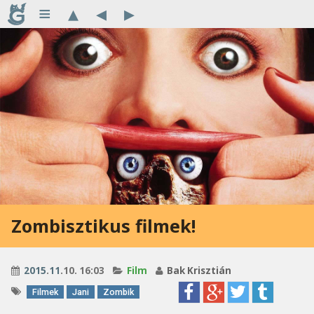
≡
▴
◂
▸
Zombisztikus filmek!
2015
.
11
.10. 16:03
Film
Bak Krisztián
Filmek
Jani
Zombik