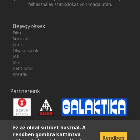
felhasználás szankciókat von maga után.
Bejegyzések
Film
Sorozat
Játék
Olvasósarok
JAK
Mix
GenComic
Kreatív
Partnereink
Ez az oldal sütiket használ. A
rendben gombra kattintva
Rendben