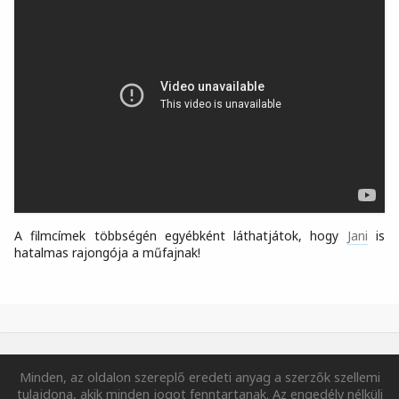
A filmcímek többségén egyébként láthatjátok, hogy
Jani
is
hatalmas rajongója a műfajnak!
Minden, az oldalon szereplő eredeti anyag a szerzők szellemi
tulajdona, akik minden jogot fenntartanak. Az engedély nélküli