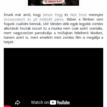
Írtunk már arról, hogy
Simon Pegg
és
Nick Frost
mennyire
összeszokott és jól működő páros
. Ebben a filmben sem
fogunk csalódni bennük, sőt! Minden idők egyik legjobb zombis
alkotását hozták össze! Ez a munka nem csak azért zseniális,
mert nagyszerűen parodizálja a műfajban fellelhető kliséket,
hanem azért is, mert emellett mint zombis film is megállja a
helyét.