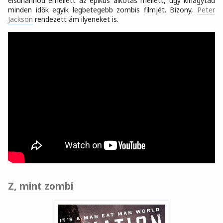
elsuhannod emellett az epikus alkotás mellett, úgy kihagytad
minden idők egyik legbetegebb zombis filmjét. Bizony,
Peter
Jackson
rendezett ám ilyeneket is.
Z, mint zombi