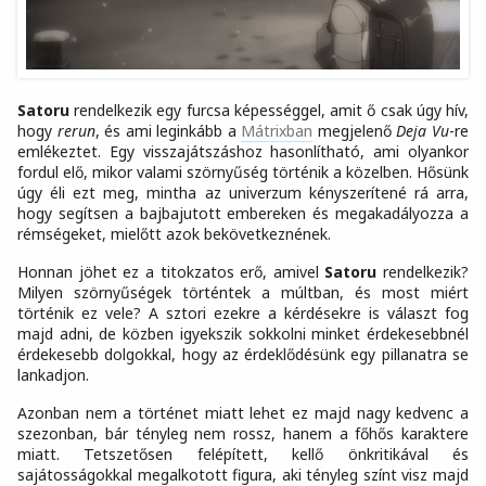
Satoru
rendelkezik egy furcsa képességgel, amit ő csak úgy hív,
hogy
rerun
, és ami leginkább a
Mátrixban
megjelenő
Deja Vu
-re
emlékeztet. Egy visszajátszáshoz hasonlítható, ami olyankor
fordul elő, mikor valami szörnyűség történik a közelben. Hősünk
úgy éli ezt meg, mintha az univerzum kényszerítené rá arra,
hogy segítsen a bajbajutott embereken és megakadályozza a
rémségeket, mielőtt azok bekövetkeznének.
Honnan jöhet ez a titokzatos erő, amivel
Satoru
rendelkezik?
Milyen szörnyűségek történtek a múltban, és most miért
történik ez vele? A sztori ezekre a kérdésekre is választ fog
majd adni, de közben igyekszik sokkolni minket érdekesebbnél
érdekesebb dolgokkal, hogy az érdeklődésünk egy pillanatra se
lankadjon.
Azonban nem a történet miatt lehet ez majd nagy kedvenc a
szezonban, bár tényleg nem rossz, hanem a főhős karaktere
miatt. Tetszetősen felépített, kellő önkritikával és
sajátosságokkal megalkotott figura, aki tényleg színt visz majd