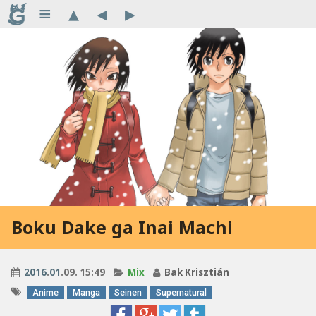
≡
▴
◂
▸
Boku Dake ga Inai Machi
2016
.
01
.09. 15:49
Mix
Bak Krisztián
Anime
Manga
Seinen
Supernatural