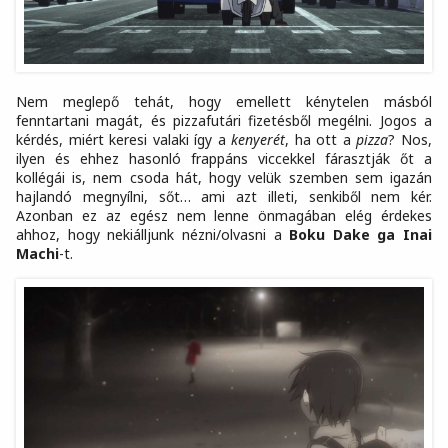
Nem meglepő tehát, hogy emellett kénytelen másból
fenntartani magát, és pizzafutári fizetésből megélni. Jogos a
kérdés, miért keresi valaki így a
kenyerét
, ha ott a
pizza
? Nos,
ilyen és ehhez hasonló frappáns viccekkel fárasztják őt a
kollégái is, nem csoda hát, hogy velük szemben sem igazán
hajlandó megnyílni, sőt… ami azt illeti, senkiből nem kér.
Azonban ez az egész nem lenne önmagában elég érdekes
ahhoz, hogy nekiálljunk nézni/olvasni a
Boku Dake ga Inai
Machi
-t.