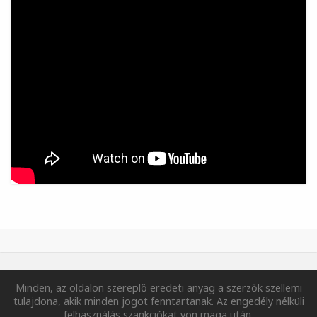
Minden, az oldalon szereplő eredeti anyag a szerzők szellemi
tulajdona, akik minden jogot fenntartanak. Az engedély nélküli
felhasználás szankciókat von maga után.