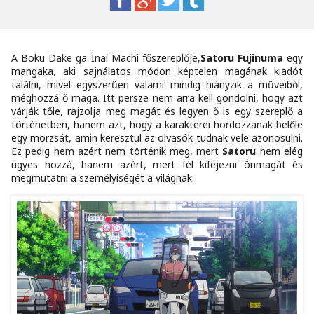
A Boku Dake ga Inai Machi főszereplője,
Satoru Fujinuma
egy
mangaka, aki sajnálatos módon képtelen magának kiadót
találni, mivel egyszerűen valami mindig hiányzik a műveiből,
méghozzá ő maga. Itt persze nem arra kell gondolni, hogy azt
várják tőle, rajzolja meg magát és legyen ő is egy szereplő a
történetben, hanem azt, hogy a karakterei hordozzanak belőle
egy morzsát, amin keresztül az olvasók tudnak vele azonosulni.
Ez pedig nem azért nem történik meg, mert
Satoru
nem elég
ügyes hozzá, hanem azért, mert fél kifejezni önmagát és
megmutatni a személyiségét a világnak.