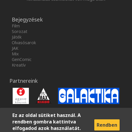
Bejegyzések
Film
Sorozat
Játék
Olvasósarok
JAK
Mix
GenComic
Kreatív
Partnereink
Ez az oldal sütiket használ. A
rendben gombra kattintva
Rendben
elfogadod azok használatát.