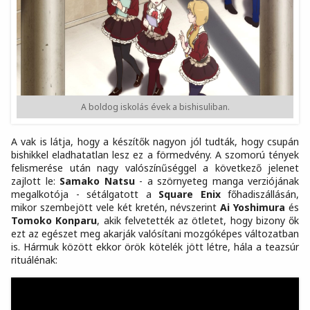
A boldog iskolás évek a bishisuliban.
A vak is látja, hogy a készítők nagyon jól tudták, hogy csupán
bishikkel eladhatatlan lesz ez a förmedvény. A szomorú tények
felismerése után nagy valószínűséggel a következő jelenet
zajlott le:
Samako Natsu
- a szörnyeteg manga verziójának
megalkotója - sétálgatott a
Square Enix
főhadiszállásán,
mikor szembejött vele két kretén, névszerint
Ai Yoshimura
és
Tomoko Konparu
, akik felvetették az ötletet, hogy bizony ők
ezt az egészet meg akarják valósítani mozgóképes változatban
is. Hármuk között ekkor örök kötelék jött létre, hála a teazsúr
rituálénak: