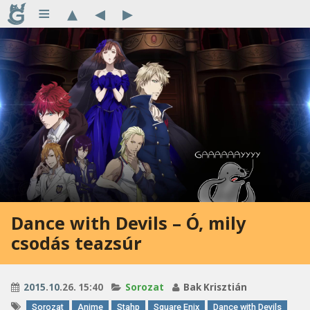
≡
▴
◂
▸
Dance with Devils – Ó, mily
csodás teazsúr
2015
.
10
.26. 15:40
Sorozat
Bak Krisztián
Sorozat
Anime
Stahp
Square Enix
Dance with Devils