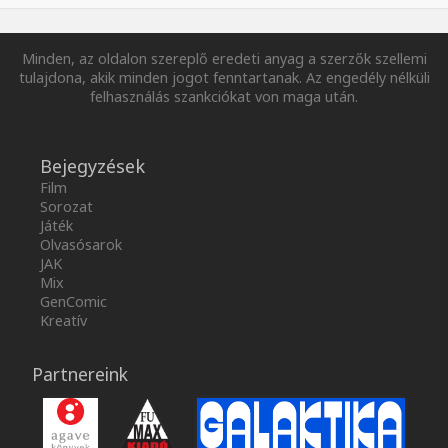
Minden, az oldalon szereplő eredeti anyag a szerzők szellemi
tulajdona, akik minden jogot fenntartanak. Az engedély nélküli
felhasználás szankciókat von maga után.
Bejegyzések
Film
Sorozat
Játék
Olvasósarok
JAK
Mix
GenComic
Kreatív
Partnereink