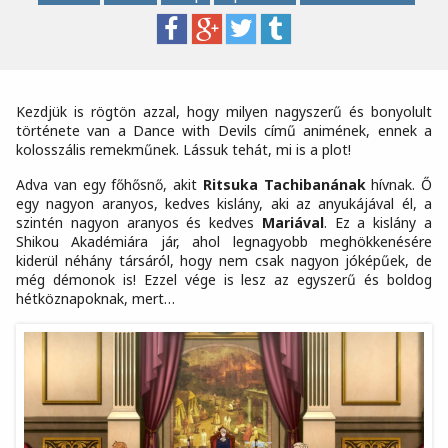
Kezdjük is rögtön azzal, hogy milyen nagyszerű és bonyolult
története van a Dance with Devils című animének, ennek a
kolosszális remekműnek. Lássuk tehát, mi is a plot!
Adva van egy főhősnő, akit
Ritsuka Tachibanának
hívnak. Ő
egy nagyon aranyos, kedves kislány, aki az anyukájával él, a
szintén nagyon aranyos és kedves
Mariával
. Ez a kislány a
Shikou Akadémiára jár, ahol legnagyobb meghökkenésére
kiderül néhány társáról, hogy nem csak nagyon jóképűek, de
még démonok is! Ezzel vége is lesz az egyszerű és boldog
hétköznapoknak, mert…