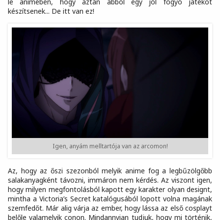
le animében, hogy aztán abból egy jól fogyó játékot
készítsenek... De itt van ez!
Igen, anyám melltartója van az arcomon!
Az, hogy az őszi szezonból melyik anime fog a legbűzölgőbb
salakanyagként távozni, immáron nem kérdés. Az viszont igen,
hogy milyen megfontolásból kapott egy karakter olyan designt,
mintha a Victoria’s Secret katalógusából lopott volna magának
szemfedőt. Már alig várja az ember, hogy lássa az első cosplayt
belőle valamelyik conon. Mindannyian tudjuk, hogy mi történik,