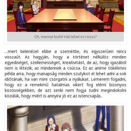
Oh, mennyi bishi! Hát lehet ez rossz?
…mert belenézel ebbe a szemétbe, és egyszerűen nincs
visszaút. Az hagyján, hogy a történet nélkülöz minden
egyediséget, szellemességet, kreativitást, de az, hogy igazából
nem is létezik, az mindennek a csúcsa. Ez az anime tökéletes
példa arra, hogy manapság minden szutykot el lehet adni a sok
idiótának, ha van mire csorgatni a nyálukat. Lemerem fogadni,
hogy ez a remekmű hatalmas sikert fog elérni bizonyos
közösségekben, de azt senki nem fogja tudni megindokolni
közülük, hogy miért is annyira jó ez az istencsapás.