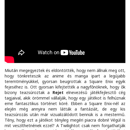
Miután megegyeztek és eldöntötték, hogy nem állnak meg ott,
hogy tönkreteszik az anime és manga ipart a legújabb
teremtményükkel, gyorsan beugrottak a Square Enix egyik
fejeséhez is. Ott gyorsan kifejtették a nagyfőnöknek, hogy ők
bizony teazsúroztak a
Rejet
elnevezésű játékfejlesztő cég
tagjaival, akik örömmel vállalják, hogy egy játékot is felhúznak
eme fantasztikus történet köré. Ebben a Square Enix-nél az
elején még annyira nem látták a fantáziát, de egy kis
teazsúrozás után már vizualizálódott bennük is a mestermű.
Tény, hogy ezt a játékot tényleg megéri piacra dobni! Végül is
mit veszíthetnének ezzel? A Twilightot csak nem forgathatják