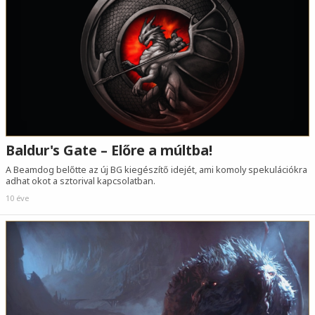
Baldur's Gate – Előre a múltba!
A Beamdog belőtte az új BG kiegészítő idejét, ami komoly spekulációkra
adhat okot a sztorival kapcsolatban.
10 éve