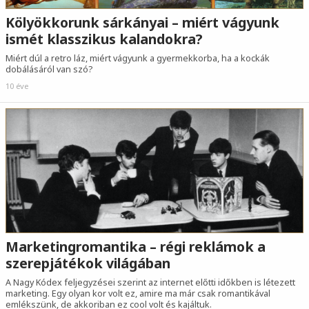
Kölyökkorunk sárkányai – miért vágyunk
ismét klasszikus kalandokra?
Miért dúl a retro láz, miért vágyunk a gyermekkorba, ha a kockák
dobálásáról van szó?
10 éve
Marketingromantika – régi reklámok a
szerepjátékok világában
A Nagy Kódex feljegyzései szerint az internet előtti időkben is létezett
marketing. Egy olyan kor volt ez, amire ma már csak romantikával
emlékszünk, de akkoriban ez cool volt és kajáltuk.