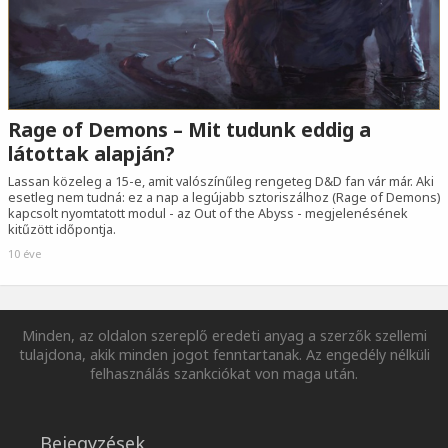
Rage of Demons – Mit tudunk eddig a
látottak alapján?
Lassan közeleg a 15-e, amit valószínűleg rengeteg D&D fan vár már. Aki
esetleg nem tudná: ez a nap a legújabb sztoriszálhoz (Rage of Demons)
kapcsolt nyomtatott modul - az Out of the Abyss - megjelenésének
kitűzött időpontja.
10 éve
Minden, az oldalon szereplő eredeti anyag a szerzők szellemi
tulajdona, akik minden jogot fenntartanak. Az engedély nélküli
felhasználás szankciókat von maga után.
Bejegyzések