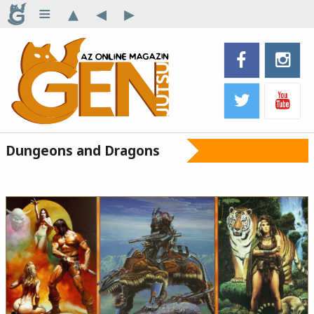
≡
▴
◂
▸
Dungeons and Dragons