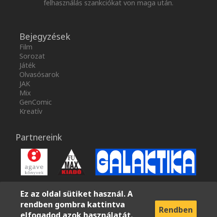
felhasználás szankciókat von maga után.
Bejegyzések
Film
Sorozat
Játék
Olvasósarok
JAK
Mix
GenComic
Kreatív
Partnereink
Ez az oldal sütiket használ. A
rendben gombra kattintva
Rendben
elfogadod azok használatát.