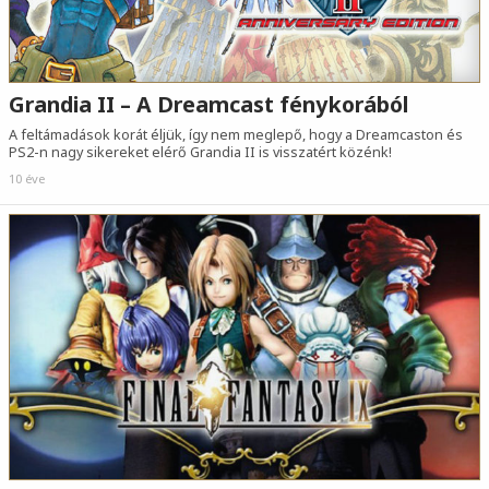
Grandia II – A Dreamcast fénykorából
A feltámadások korát éljük, így nem meglepő, hogy a Dreamcaston és
PS2-n nagy sikereket elérő Grandia II is visszatért közénk!
10 éve