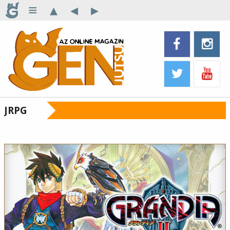
≡
▴
◂
▸
JRPG