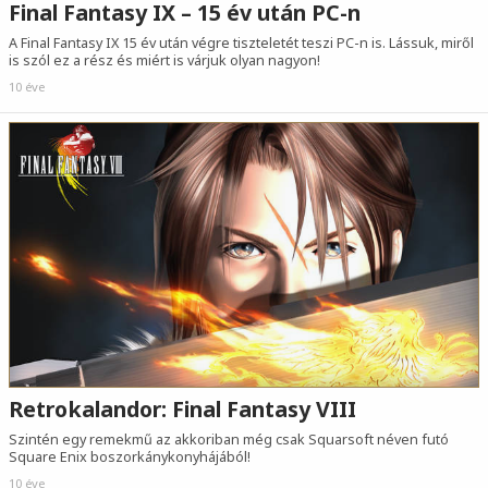
Final Fantasy IX – 15 év után PC-n
A Final Fantasy IX 15 év után végre tiszteletét teszi PC-n is. Lássuk, miről
is szól ez a rész és miért is várjuk olyan nagyon!
10 éve
Retrokalandor: Final Fantasy VIII
Szintén egy remekmű az akkoriban még csak Squarsoft néven futó
Square Enix boszorkánykonyhájából!
10 éve