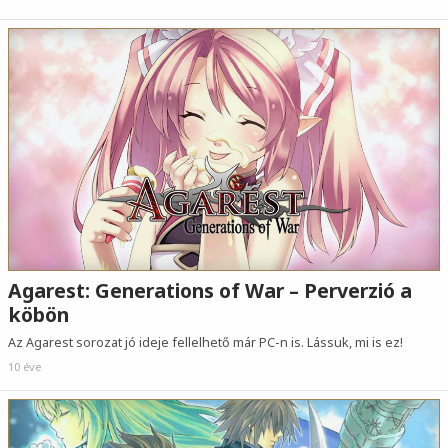
Agarest: Generations of War – Perverzió a
köbön
Az Agarest sorozat jó ideje fellelhető már PC-n is. Lássuk, mi is ez!
10 éve