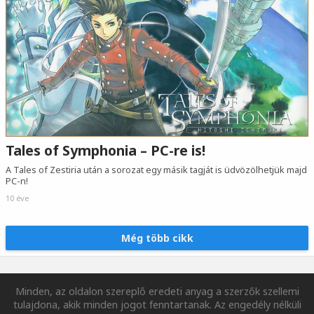
Tales of Symphonia – PC-re is!
A Tales of Zestiria után a sorozat egy másik tagját is üdvözölhetjük majd
PC-n!
10 éve
Még több cikk
Minden, az oldalon szereplő eredeti anyag a szerzők szellemi
tulajdona, akik minden jogot fenntartanak. Az engedély nélküli