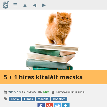
≡
▴
◂
▸
5 + 1 híres kitalált macska
2015
.
10
.17. 14:46
Mix
Fenyvesi Fruzsina
Könyv
Filmek
Macska
Irodalom