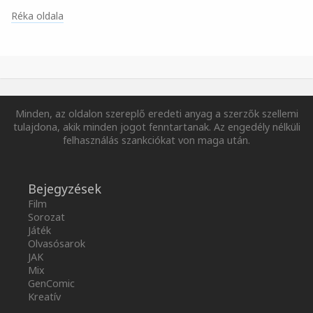
Réka oldala
Minden, az oldalon szereplő eredeti anyag a szerzők szellemi
tulajdona, akik minden jogot fenntartanak. Az engedély nélküli
felhasználás szankciókat von maga után.
Bejegyzések
Film
Sorozat
Játék
Olvasósarok
JAK
Mix
GenComic
Kreatív