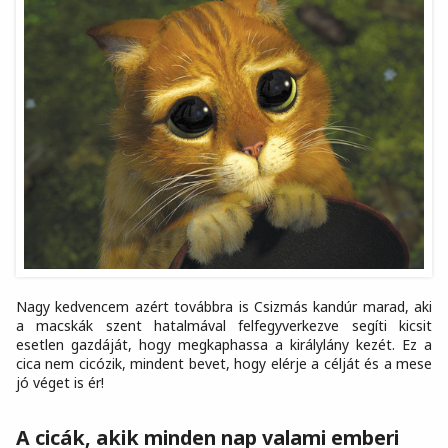
Nagy kedvencem azért továbbra is Csizmás kandúr marad, aki
a macskák szent hatalmával felfegyverkezve segíti kicsit
esetlen gazdáját, hogy megkaphassa a királylány kezét. Ez a
cica nem cicózik, mindent bevet, hogy elérje a célját és a mese
jó véget is ér!
A cicák, akik minden nap valami emberi