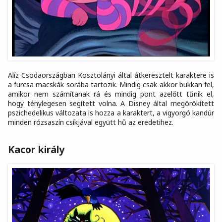
Alíz Csodaországban Kosztolányi által átkeresztelt karaktere is
a furcsa macskák sorába tartozik. Mindig csak akkor bukkan fel,
amikor nem számítanak rá és mindig pont azelőtt tűnik el,
hogy ténylegesen segített volna. A Disney által megörökített
pszichedelikus változata is hozza a karaktert, a vigyorgó kandúr
minden rózsaszín csíkjával együtt hű az eredetihez.
Kacor király